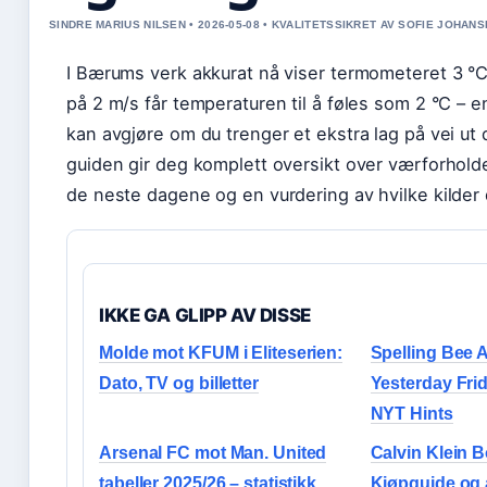
SINDRE MARIUS NILSEN • 2026-05-08 • KVALITETSSIKRET AV SOFIE JOHAN
I Bærums verk akkurat nå viser termometeret 3 °
på 2 m/s får temperaturen til å føles som 2 °C – en
kan avgjøre om du trenger et ekstra lag på vei ut
guiden gir deg komplett oversikt over værforholde
de neste dagene og en vurdering av hvilke kilder 
IKKE GA GLIPP AV DISSE
Molde mot KFUM i Eliteserien:
Spelling Bee 
Dato, TV og billetter
Yesterday Frid
NYT Hints
Arsenal FC mot Man. United
Calvin Klein B
tabeller 2025/26 – statistikk
Kjøpguide og 