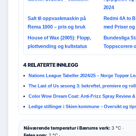
2024
Salt til oppvaskmaskin på
Redmi 4A to B
Rema 1000 – pris og bruk
med Priser og
House of Wax (2005): Flopp,
Bundesliga Sta
plottvending og kultstatus
Toppscorere 
4 RELATERTE INNLEGG
Nations League Tabeller 2024/25 – Norge Topper L
The Last of Us sesong 3: bekreftet, premiere og rol
Color Wow Dream Coat: Anti-Frizz Spray Review &
Ledige stillinger i Skien kommune – Oversikt og tip
Nåværende temperatur i Bærums verk:
3 °C ·
Føles som:
2 °C ·