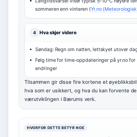
Langtidsvarsel viser typisk 5-10°C høyere t
sommeren enn vinteren (
Yr.no (Meteorologisk 
Hva skjer videre
4
Søndag: Regn om natten, lettskyet utover da
Følg time for time-oppdateringer på yr.no for
endringer
Tilsammen gir disse fire kortene et øyeblikksbil
hva som er usikkert, og hva du kan forvente de
værutviklingen i Bærums verk.
HVORFOR DETTE BETYR NOE