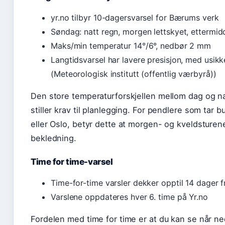
yr.no tilbyr 10-dagersvarsel for Bærums verk
Søndag: natt regn, morgen lettskyet, ettermid
Maks/min temperatur 14°/6°, nedbør 2 mm
Langtidsvarsel har lavere presisjon, med usik
(Meteorologisk institutt (offentlig værbyrå))
Den store temperaturforskjellen mellom dag og na
stiller krav til planlegging. For pendlere som tar b
eller Oslo, betyr dette at morgen- og kveldsturene
bekledning.
Time for time-varsel
Time-for-time varsler dekker opptil 14 dager 
Varslene oppdateres hver 6. time på Yr.no
Fordelen med time for time er at du kan se når n