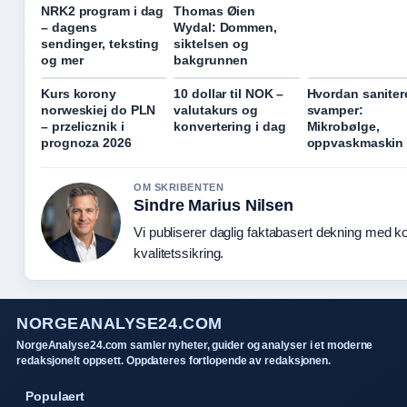
NRK2 program i dag
Thomas Øien
– dagens
Wydal: Dommen,
sendinger, teksting
siktelsen og
og mer
bakgrunnen
Kurs korony
10 dollar til NOK –
Hvordan saniter
norweskiej do PLN
valutakurs og
svamper:
– przelicznik i
konvertering i dag
Mikrobølge,
prognoza 2026
oppvaskmaskin
OM SKRIBENTEN
Sindre Marius Nilsen
Vi publiserer daglig faktabasert dekning med ko
kvalitetssikring.
NORGEANALYSE24.COM
NorgeAnalyse24.com samler nyheter, guider og analyser i et moderne
redaksjonelt oppsett. Oppdateres fortlopende av redaksjonen.
Populaert