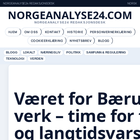
NORGEANALYSE24 REDAKSJONSDESK
NORSK
NORGEANALYSE24.COM
NORGEANALYSE24 REDAKSJONSDESK
HJEM
OM OSS
KONTAKT
HISTORIE
PERSONVERNERKLÆRING
COOKIEERKLÆRING
NYHETSBREV
BLOGG
BLOGG
LOKALT
NÆRINGSLIV
POLITIKK
SAMFUNN & REGULERING
TEKNOLOGI
VERDEN
Været for Bær
verk – time for
og langtidsvars