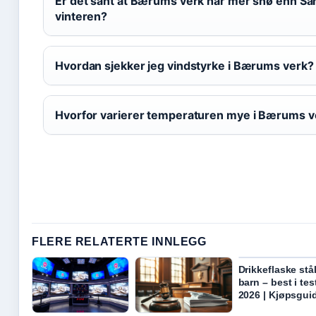
Er det sant at Bærums verk har mer snø enn S
vinteren?
Hvordan sjekker jeg vindstyrke i Bærums verk?
Hvorfor varierer temperaturen mye i Bærums v
FLERE RELATERTE INNLEGG
Drikkeflaske stå
barn – best i tes
2026 | Kjøpsgui