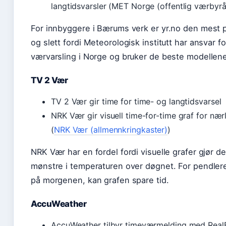
langtidsvarsler (MET Norge (offentlig værbyrå
For innbyggere i Bærums verk er yr.no den mest pål
og slett fordi Meteorologisk institutt har ansvar fo
værvarsling i Norge og bruker de beste modellen
TV 2 Vær
TV 2 Vær gir time for time- og langtidsvarsel
NRK Vær gir visuell time-for-time graf for næ
(
NRK Vær (allmennkringkaster)
)
NRK Vær har en fordel fordi visuelle grafer gjør de
mønstre i temperaturen over døgnet. For pendler
på morgenen, kan grafen spare tid.
AccuWeather
AccuWeather tilbyr timeværmelding med Real