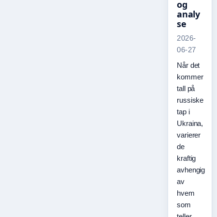
og
analy
se
2026-
06-27
Når det
kommer
tall på
russiske
tap i
Ukraina,
varierer
de
kraftig
avhengig
av
hvem
som
teller.