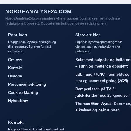
NORGEANALYSE24.COM
NorgeAnalyse24.com samler nyheter, guider og analyser i et moderne
redaksjonelt oppsett. Oppdateres fortlopende av redaksjonen.
Populaert
Siste artikler
Daglige redaksjonelle briefinger og
Lopende nyhetsoppdateringer blir
tillitsressurser, kuratert for rask
gjennomga tt av redaksjonen for
verifisering.
publisering.
Om oss
Salat med søtpotet og halloum
– sunn og mettende oppskrift
Kontakt
JBL Tune 770NC – anmeldelse,
Historie
test og sammenligning (2025)
Personvernerklæring
Rampenissen på TV 2:
Cookieerklæring
julekalender med 25 kjendiser
Nyhetsbrev
Thomas Øien Wydal: Dommen
siktelsen og bakgrunnen
Kontakt
Responsfokusert kontaktkanal med rask