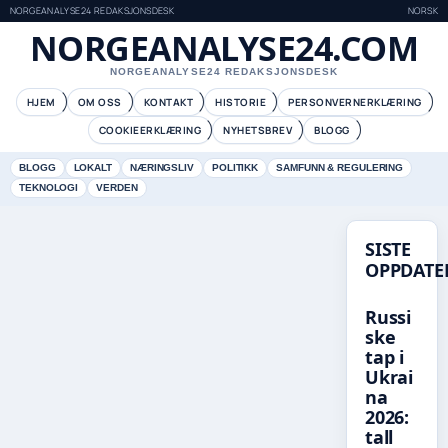
NORGEANALYSE24 REDAKSJONSDESK
NORSK
NORGEANALYSE24.COM
NORGEANALYSE24 REDAKSJONSDESK
HJEM
OM OSS
KONTAKT
HISTORIE
PERSONVERNERKLÆRING
COOKIEERKLÆRING
NYHETSBREV
BLOGG
BLOGG
LOKALT
NÆRINGSLIV
POLITIKK
SAMFUNN & REGULERING
TEKNOLOGI
VERDEN
SISTE
OPPDATE
Russi
ske
tap i
Ukrai
na
2026:
tall