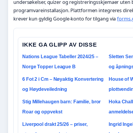
undersøkelser, quizer og registreringsskjemaer uten 
programvareinstallasjon. Plattformen integreres dir
krever kun gyldig Google-konto for tilgang via
forms.
IKKE GA GLIPP AV DISSE
Nations League Tabeller 2024/25 –
Sletten Sen
Norge Topper League B
og åpnings
6 Fot 2 i Cm – Nøyaktig Konvertering
House of W
og Høydeveiledning
plottvendi
Stig Millehaugen barn: Familie, bror
Hoka Chal
Roar og oppvekst
anmeldelse
Liverpool drakt 25/26 – priser,
Ingrid Ing