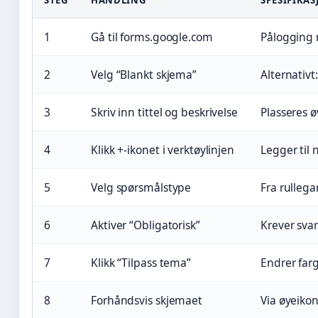
1
Gå til forms.google.com
Pålogging 
2
Velg “Blankt skjema”
Alternativt:
3
Skriv inn tittel og beskrivelse
Plasseres ø
4
Klikk +-ikonet i verktøylinjen
Legger til
5
Velg spørsmålstype
Fra rullega
6
Aktiver “Obligatorisk”
Krever svar
7
Klikk “Tilpass tema”
Endrer farg
8
Forhåndsvis skjemaet
Via øyeikon