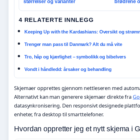
størrelser og varianter
brødrene o
4 RELATERTE INNLEGG
Keeping Up with the Kardashians: Oversikt og strøm
Trenger man pass til Danmark? Alt du må vite
Tro, håp og kjærlighet – symbolikk og bibelvers
Vondt i håndledd: årsaker og behandling
Skjemaer opprettes gjennom nettleseren med automati
Alternativt kan man generere skjemaer direkte fra
Go
datasynkronisering. Den responsivt designede plattf
enheter, fra desktop til smarttelefoner.
Hvordan oppretter jeg et nytt skjema i