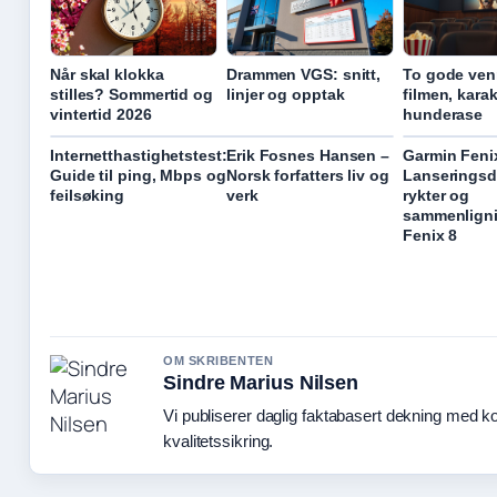
Når skal klokka
Drammen VGS: snitt,
To gode ven
stilles? Sommertid og
linjer og opptak
filmen, kara
vintertid 2026
hunderase
Internetthastighetstest:
Erik Fosnes Hansen –
Garmin Feni
Guide til ping, Mbps og
Norsk forfatters liv og
Lanseringsd
feilsøking
verk
rykter og
sammenlign
Fenix 8
OM SKRIBENTEN
Sindre Marius Nilsen
Vi publiserer daglig faktabasert dekning med ko
kvalitetssikring.