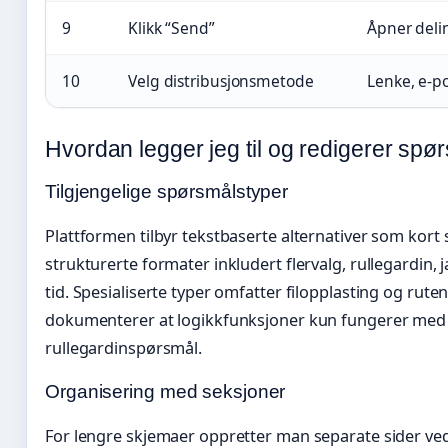
9
Klikk “Send”
Åpner deli
10
Velg distribusjonsmetode
Lenke, e-p
Hvordan legger jeg til og redigerer sp
Tilgjengelige spørsmålstyper
Plattformen tilbyr tekstbaserte alternativer som kort 
strukturerte formater inkludert flervalg, rullegardin, j
tid. Spesialiserte typer omfatter filopplasting og ruten
dokumenterer at logikkfunksjoner kun fungerer med fl
rullegardinspørsmål.
Organisering med seksjoner
For lengre skjemaer oppretter man separate sider ved å