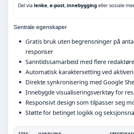
Del via
lenke
,
e-post
,
innebygging
eller sosiale med
Sentrale egenskaper
Gratis bruk uten begrensninger på antal
responser
Sanntidssamarbeid med flere redaktøre
Automatisk karaktersetting ved aktiver
Direkte synkronisering med Google She
Innebygde visualiseringsverktøy for res
Responsivt design som tilpasser seg m
Støtte for betinget logikk og seksjonsn
STEG
HANDLING
SPESIFIKAS