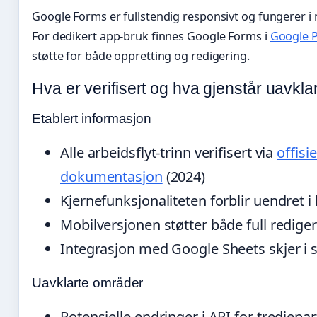
Google Forms er fullstendig responsivt og fungerer i 
For dedikert app-bruk finnes Google Forms i
Google P
støtte for både oppretting og redigering.
Hva er verifisert og hva gjenstår uavkla
Etablert informasjon
Alle arbeidsflyt-trinn verifisert via
offisi
dokumentasjon
(2024)
Kjernefunksjonaliteten forblir uendret 
Mobilversjonen støtter både full redige
Integrasjon med Google Sheets skjer i s
Uavklarte områder
Potensielle endringer i API for tredjepa