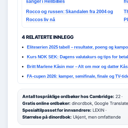
sanger i Hellbillies
h
Rocco og russen: Skandalen fra 2004 og
T
Roccos liv nå
P
4 RELATERTE INNLEGG
Eliteserien 2025 tabell – resultater, poeng og kamp
Kurs NOK SEK: Dagens valutakurs og tips for betal
Britt Marlene Kåsin mor – Alt om mor og datter Kås
FA-cupen 2026: kamper, semifinale, finale og TV-tid
Antall tospråklige ordbøker hos Cambridge:
22 ·
Gratis online ordbøker:
dinordbok, Google Translate,
Spesialtilpasset for innvandrere:
LEXIN ·
Størrelse på dinordbok:
Ukjent, men omfattende