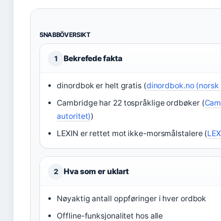
SNABBÖVERSIKT
Bekrefede fakta
1
dinordbok er helt gratis (
dinordbok.no (norsk
Cambridge har 22 tospråklige ordbøker (
Camb
autoritet)
)
LEXIN er rettet mot ikke-morsmålstalere (
LEX
Hva som er uklart
2
Nøyaktig antall oppføringer i hver ordbok
Offline-funksjonalitet hos alle