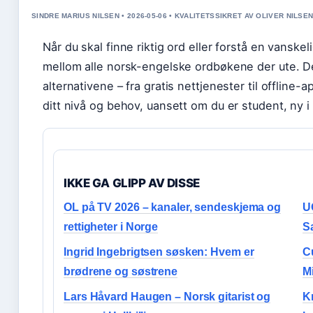
SINDRE MARIUS NILSEN • 2026-05-06 • KVALITETSSIKRET AV OLIVER NILSE
Når du skal finne riktig ord eller forstå en vanske
mellom alle norsk-engelske ordbøkene der ute. 
alternativene – fra gratis nettjenester til offline-
ditt nivå og behov, uansett om du er student, ny i 
IKKE GA GLIPP AV DISSE
OL på TV 2026 – kanaler, sendeskjema og
U
rettigheter i Norge
S
Ingrid Ingebrigtsen søsken: Hvem er
Cu
brødrene og søstrene
M
Lars Håvard Haugen – Norsk gitarist og
K