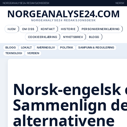
NORGEANALYSE24 REDAKSJONSDESK
NORSK
NORGEANALYSE24.COM
NORGEANALYSE24 REDAKSJONSDESK
HJEM
OM OSS
KONTAKT
HISTORIE
PERSONVERNERKLÆRING
COOKIEERKLÆRING
NYHETSBREV
BLOGG
BLOGG
LOKALT
NÆRINGSLIV
POLITIKK
SAMFUNN & REGULERING
TEKNOLOGI
VERDEN
Norsk-engelsk 
Sammenlign de
alternativene