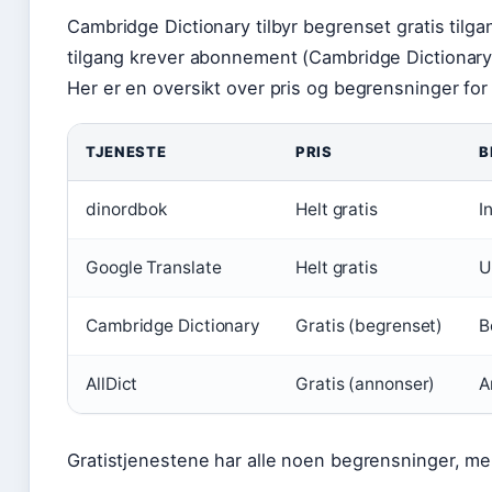
Cambridge Dictionary tilbyr begrenset gratis tilg
tilgang krever abonnement (Cambridge Dictionary 
Her er en oversikt over pris og begrensninger for
TJENESTE
PRIS
B
dinordbok
Helt gratis
I
Google Translate
Helt gratis
U
Cambridge Dictionary
Gratis (begrenset)
B
AllDict
Gratis (annonser)
A
Gratistjenestene har alle noen begrensninger, men 