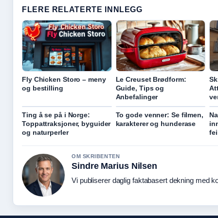
FLERE RELATERTE INNLEGG
Fly Chicken Storo – meny
Le Creuset Brødform:
Sk
og bestilling
Guide, Tips og
At
Anbefalinger
ve
Ting å se på i Norge:
To gode venner: Se filmen,
Na
Toppattraksjoner, byguider
karakterer og hunderase
in
og naturperler
fe
OM SKRIBENTEN
Sindre Marius Nilsen
Vi publiserer daglig faktabasert dekning med kon