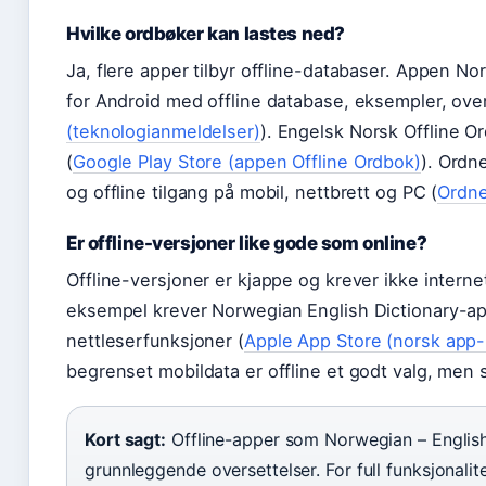
Hvilke ordbøker kan lastes ned?
Ja, flere apper tilbyr offline-databaser. Appen No
for Android med offline database, eksempler, overs
(teknologianmeldelser)
). Engelsk Norsk Offline O
(
Google Play Store (appen Offline Ordbok)
). Ordn
og offline tilgang på mobil, nettbrett og PC (
Ordne
Er offline-versjoner like gode som online?
Offline-versjoner er kjappe og krever ikke intern
eksempel krever Norwegian English Dictionary-app
nettleserfunksjoner (
Apple App Store (norsk app-u
begrenset mobildata er offline et godt valg, men s
Kort sagt:
Offline-apper som Norwegian – Englis
grunnleggende oversettelser. For full funksjonalit