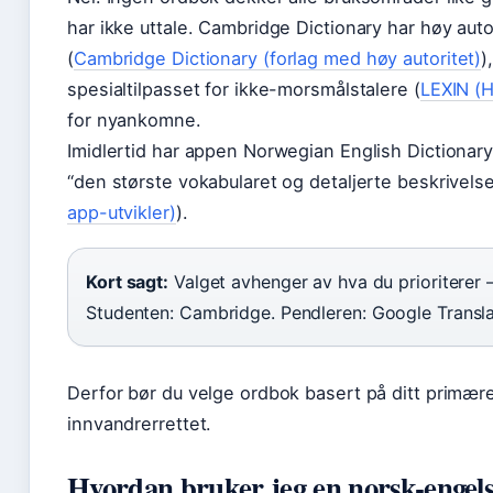
har ikke uttale. Cambridge Dictionary har høy aut
(
Cambridge Dictionary (forlag med høy autoritet)
)
spesialtilpasset for ikke-morsmålstalere (
LEXIN (H
for nyankomne.
Imidlertid har appen Norwegian English Dictionary
“den største vokabularet og detaljerte beskrivels
app-utvikler)
).
Kort sagt:
Valget avhenger av hva du prioriterer – 
Studenten: Cambridge. Pendleren: Google Transla
Derfor bør du velge ordbok basert på ditt primær
innvandrerrettet.
Hvordan bruker jeg en norsk-engel