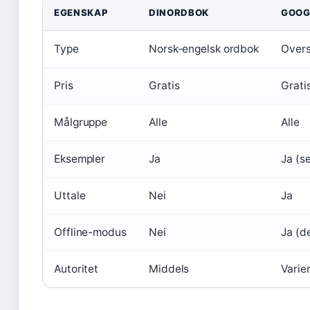
EGENSKAP
DINORDBOK
GOOG
Type
Norsk-engelsk ordbok
Overs
Pris
Gratis
Grati
Målgruppe
Alle
Alle
Eksempler
Ja
Ja (s
Uttale
Nei
Ja
Offline-modus
Nei
Ja (de
Autoritet
Middels
Varie