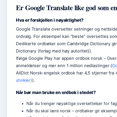
Er Google Translate like god som e
Hva er forskjellen i nøyaktighet?
Google Translate oversetter setninger og nettsid
ordvalg. For eksempel kan “beste” oversettes som “
Dedikerte ordbøker som Cambridge Dictionary gi
Dictionary (forlag med høy autoritet)).
Ifølge Google Play har appen ordbok norsk – Overs
anmeldelser og mer enn 1 million nedlastinger (
Go
AllDict Norsk-engelsk ordbok har 4,5 stjerner fra
utvikler)
).
Når bør man bruke en ordbok i stedet?
Når du trenger nøyaktige oversettelser for fa
Når du skal lære norsk – ordbøker gir eksemp