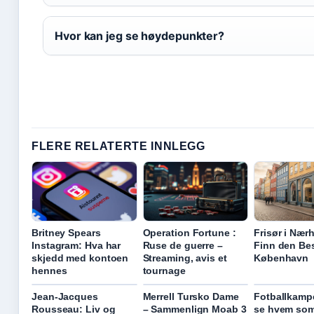
Hvor kan jeg se høydepunkter?
FLERE RELATERTE INNLEGG
Britney Spears
Operation Fortune :
Frisør i Nær
Instagram: Hva har
Ruse de guerre –
Finn den Bes
skjedd med kontoen
Streaming, avis et
København
hennes
tournage
Jean-Jacques
Merrell Tursko Dame
Fotballkampe
Rousseau: Liv og
– Sammenlign Moab 3
se hvem som 