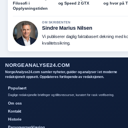
Filosofi i
og Speed 2 GTX
og hvor på 
Opplysningstiden
OM SKRIBENTEN
Sindre Marius Nilsen
Vi publiserer daglig faktabasert dekning med ko
kvalitetssikring.
NORGEANALYSE24.COM
NorgeAnalyse24.com samler nyheter, guider og analyser i et moderne
redaksjonelt oppsett. Oppdateres fortlopende av redaksjonen.
Populaert
Daglige redaksjonelle briefinger og tillitsressurser, kuratert for rask verifisering.
Om oss
Kontakt
Historie
Personvernerklæring