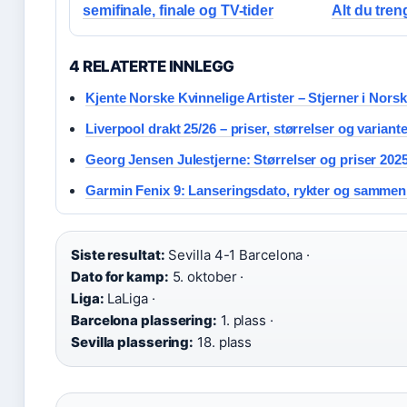
semifinale, finale og TV-tider
Alt du tren
4 RELATERTE INNLEGG
Kjente Norske Kvinnelige Artister – Stjerner i Nors
Liverpool drakt 25/26 – priser, størrelser og variante
Georg Jensen Julestjerne: Størrelser og priser 202
Garmin Fenix 9: Lanseringsdato, rykter og sammen
Siste resultat:
Sevilla 4-1 Barcelona ·
Dato for kamp:
5. oktober ·
Liga:
LaLiga ·
Barcelona plassering:
1. plass ·
Sevilla plassering:
18. plass