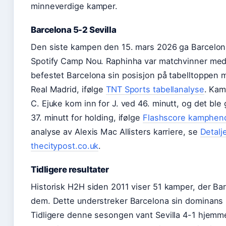
minneverdige kamper.
Barcelona 5-2 Sevilla
Den siste kampen den 15. mars 2026 ga Barcelon
Spotify Camp Nou. Raphinha var matchvinner med s
befestet Barcelona sin posisjon på tabelltoppen
Real Madrid, ifølge
TNT Sports tabellanalyse
. Kam
C. Ejuke kom inn for J. ved 46. minutt, og det ble 
37. minutt for holding, ifølge
Flashscore kamphen
analyse av Alexis Mac Allisters karriere, se
Detalj
thecitypost.co.uk
.
Tidligere resultater
Historisk H2H siden 2011 viser 51 kamper, der Ba
dem. Dette understreker Barcelona sin dominans i
Tidligere denne sesongen vant Sevilla 4-1 hjemm