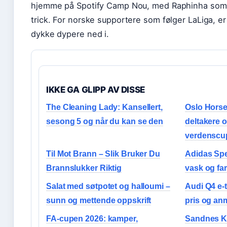
hjemme på Spotify Camp Nou, med Raphinha som 
trick. For norske supportere som følger LaLiga, e
dykke dypere ned i.
IKKE GA GLIPP AV DISSE
The Cleaning Lady: Kansellert,
Oslo Horse
sesong 5 og når du kan se den
deltakere o
verdenscu
Til Mot Brann – Slik Bruker Du
Adidas Spez
Brannslukker Riktig
vask og fa
Salat med søtpotet og halloumi –
Audi Q4 e-
sunn og mettende oppskrift
pris og an
FA-cupen 2026: kamper,
Sandnes K