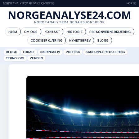
NORGEANALYSE24 REDAKSJONSDESK
NORSK
NORGEANALYSE24.COM
NORGEANALYSE24 REDAKSJONSDESK
HJEM
OM OSS
KONTAKT
HISTORIE
PERSONVERNERKLÆRING
COOKIEERKLÆRING
NYHETSBREV
BLOGG
BLOGG
LOKALT
NÆRINGSLIV
POLITIKK
SAMFUNN & REGULERING
TEKNOLOGI
VERDEN