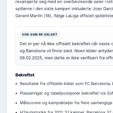
revansjerte seg med en overbevisende seier i retu
spillerne i den siste kampen inkluderte Joan Garci
Gerard Martín (18), ifølge LaLiga offisiell spilleliste
HVA SOM ER UKLART
Det er per nå ikke offisielt bekreftet når neste
og Barcelona vil finne sted. Noen kilder antyde
09.02.2025, men dette er ikke verifisert fra offis
Bekreftet
Resultater fra offisielle kilder som FC Barcelona
Plasseringer og tabellposisjoner bekreftet via So
Målscorere og kampdetaljer fra flere uavhengige 
H2H-historikk fra 2011: 51 kamper, Barcelona 37 