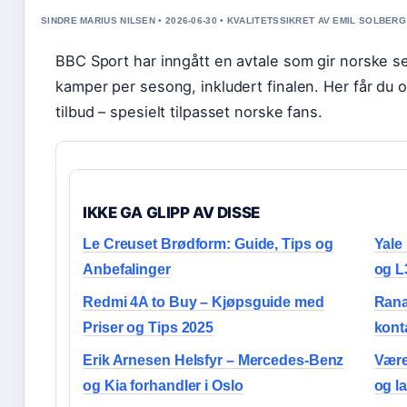
SINDRE MARIUS NILSEN • 2026-06-30 • KVALITETSSIKRET AV EMIL SOLBERG
BBC Sport har inngått en avtale som gir norske se
kamper per sesong, inkludert finalen. Her får du 
tilbud – spesielt tilpasset norske fans.
IKKE GA GLIPP AV DISSE
Le Creuset Brødform: Guide, Tips og
Yale
Anbefalinger
og L
Redmi 4A to Buy – Kjøpsguide med
Rana
Priser og Tips 2025
kont
Erik Arnesen Helsfyr – Mercedes-Benz
Være
og Kia forhandler i Oslo
og l