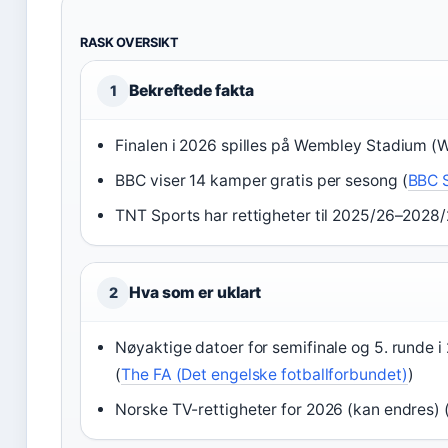
RASK OVERSIKT
Bekreftede fakta
1
Finalen i 2026 spilles på Wembley Stadium (W
BBC viser 14 kamper gratis per sesong (
BBC S
TNT Sports har rettigheter til 2025/26–2028/
Hva som er uklart
2
Nøyaktige datoer for semifinale og 5. runde i
(
The FA (Det engelske fotballforbundet)
)
Norske TV-rettigheter for 2026 (kan endres) 