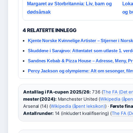
Margaret av Storbritannia: Liv, barn og
Lokal
dødsårsak
og b
4 RELATERTE INNLEGG
Kjente Norske Kvinnelige Artister – Stjerner i Nors
Skuddene i Sarajevo: Attentatet som utløste 1. ver
Sandnes Kebab & Pizza House – Adresse, Meny, Pr
Percy Jackson og olympierne: Alt om sesonger, fil
Antall lag i FA-cupen 2025/26:
736 (
The FA (Det en
mester (2024):
Manchester United (
Wikipedia (åpen
Arsenal (14) (
Wikipedia (åpent leksikon)
) ·
Første fina
Antall runder:
14 (inkludert kvalifisering) (
The FA (De