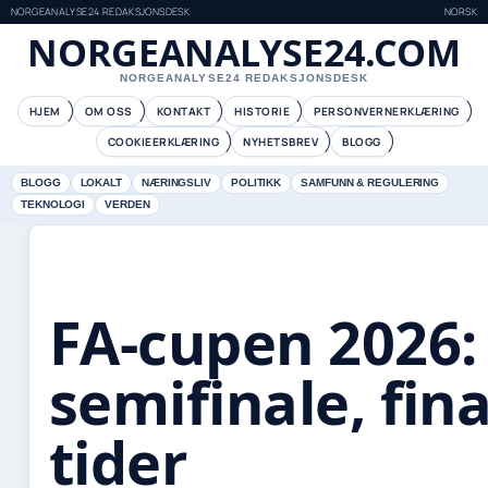
NORGEANALYSE24 REDAKSJONSDESK
NORSK
NORGEANALYSE24.COM
NORGEANALYSE24 REDAKSJONSDESK
HJEM
OM OSS
KONTAKT
HISTORIE
PERSONVERNERKLÆRING
COOKIEERKLÆRING
NYHETSBREV
BLOGG
BLOGG
LOKALT
NÆRINGSLIV
POLITIKK
SAMFUNN & REGULERING
TEKNOLOGI
VERDEN
FA-cupen 2026:
semifinale, fina
tider