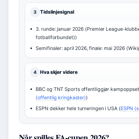
Tidslinjesignal
3
3. runde: januar 2026 (Premier League-klubbe
fotballforbundet))
Semifinaler: april 2026, finale: mai 2026 (Wik
Hva skjer videre
4
BBC og TNT Sports offentliggjør kampoppsett 
(offentlig kringkaster)
)
ESPN dekker hele turneringen i USA (
ESPN (s
Når spilles FA-cupen 2026?