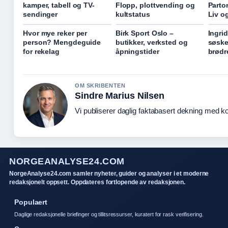
kamper, tabell og TV-
Flopp, plottvending og
Parto
sendinger
kultstatus
Liv o
Hvor mye reker per
Birk Sport Oslo –
Ingri
person? Mengdeguide
butikker, verksted og
søske
for rekelag
åpningstider
brødr
OM SKRIBENTEN
Sindre Marius Nilsen
Vi publiserer daglig faktabasert dekning med kon
NORGEANALYSE24.COM
NorgeAnalyse24.com samler nyheter, guider og analyser i et moderne
redaksjonelt oppsett. Oppdateres fortlopende av redaksjonen.
Populaert
Daglige redaksjonelle briefinger og tillitsressurser, kuratert for rask verifisering.