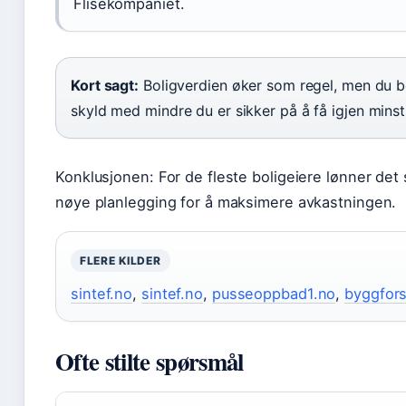
Flisekompaniet.
Kort sagt:
Boligverdien øker som regel, men du b
skyld med mindre du er sikker på å få igjen mins
Konklusjonen: For de fleste boligeiere lønner de
nøye planlegging for å maksimere avkastningen.
FLERE KILDER
sintef.no
,
sintef.no
,
pusseoppbad1.no
,
byggfor
Ofte stilte spørsmål