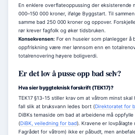
En enklere overflateoppussing der eksisterende 
000–150 000 kroner, ifølge Byggstart. Til sammenl
samme bad 250 000 kroner og oppover. Forskjelle
rør krever fagfolk og øker tidsbruken.
Konsekvensen:
For en huseier som planlegger å bo
oppfriskning være mer lønnsom enn en totalrenover
totalrenovering høyere boligverdi.
Er det lov å pusse opp bad selv?
Hva sier byggteknisk forskrift (TEK17)?
TEK17 §13-15 stiller krav om at våtrom minst skal h
fall slik at bruksvann ledes bort (
Direktoratet for 
DiBKs temaside om bad at arbeidene må oppfylle r
(
DiBK, veiledning for bad
). Kravene er lovpålagt
Fagrådet for våtrom) ikke er påbudt, men anbefal