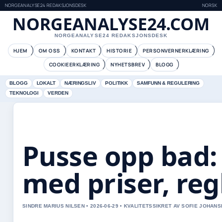
NORGEANALYSE24 REDAKSJONSDESK
NORSK
NORGEANALYSE24.COM
NORGEANALYSE24 REDAKSJONSDESK
HJEM
OM OSS
KONTAKT
HISTORIE
PERSONVERNERKLÆRING
COOKIEERKLÆRING
NYHETSBREV
BLOGG
BLOGG
LOKALT
NÆRINGSLIV
POLITIKK
SAMFUNN & REGULERING
TEKNOLOGI
VERDEN
Pusse opp bad:
med priser, regl
SINDRE MARIUS NILSEN • 2026-06-29 • KVALITETSSIKRET AV SOFIE JOHAN