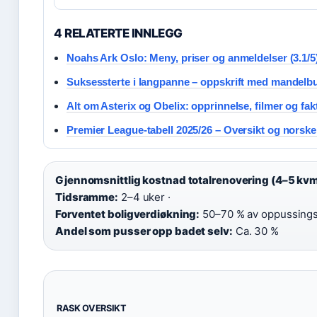
4 RELATERTE INNLEGG
Noahs Ark Oslo: Meny, priser og anmeldelser (3.1/5
Suksessterte i langpanne – oppskrift med mandelb
Alt om Asterix og Obelix: opprinnelse, filmer og fak
Premier League-tabell 2025/26 – Oversikt og norske 
Gjennomsnittlig kostnad totalrenovering (4–5 kvm
Tidsramme:
2–4 uker ·
Forventet boligverdiøkning:
50–70 % av oppussings
Andel som pusser opp badet selv:
Ca. 30 %
RASK OVERSIKT