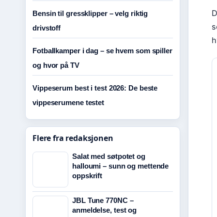
D
Bensin til gressklipper – velg riktig
s
drivstoff
h
Fotballkamper i dag – se hvem som spiller
og hvor på TV
Vippeserum best i test 2026: De beste
vippeserumene testet
Flere fra redaksjonen
Salat med søtpotet og
halloumi – sunn og mettende
oppskrift
JBL Tune 770NC –
anmeldelse, test og