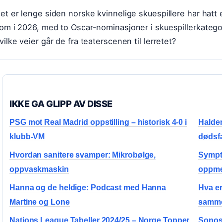
et er lenge siden norske kvinnelige skuespillere har hatt 
om i 2026, med to Oscar-nominasjoner i skuespillerkatego
vilke veier går de fra teaterscenen til lerretet?
IKKE GA GLIPP AV DISSE
PSG mot Real Madrid oppstilling – historisk 4-0 i
Halde
klubb-VM
dødsfa
Hvordan sanitere svamper: Mikrobølge,
Sympt
oppvaskmaskin
oppme
Hanna og de heldige: Podcast med Hanna
Hva er
Martine og Lone
samme
Nations League Tabeller 2024/25 – Norge Topper
Sonos 