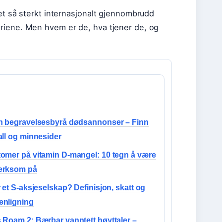
et så sterkt internasjonalt gjennombrudd
riene. Men hvem er de, hva tjener de, og
n begravelsesbyrå dødsannonser – Finn
ll og minnesider
omer på vitamin D-mangel: 10 tegn å være
rksom på
 et S-aksjeselskap? Definisjon, skatt og
nligning
Roam 2: Bærbar vanntett høyttaler –