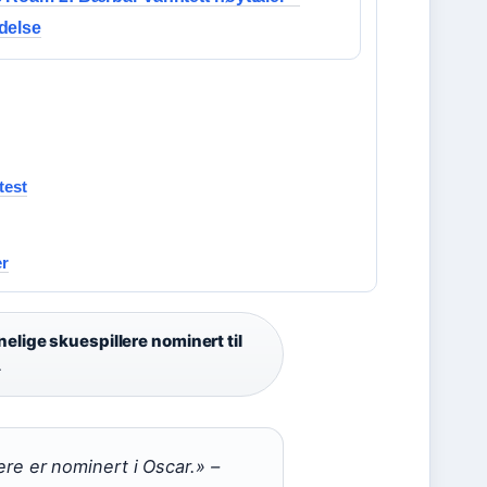
delse
test
er
elige skuespillere nominert til
4
lere er nominert i Oscar.» –