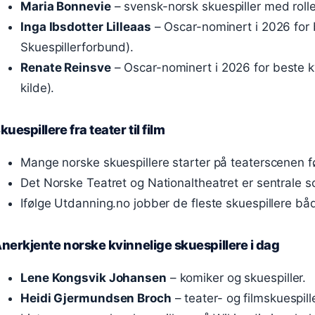
Maria Bonnevie
– svensk-norsk skuespiller med roller
Inga Ibsdotter Lilleaas
– Oscar-nominert i 2026 for b
Skuespillerforbund).
Renate Reinsve
– Oscar-nominert i 2026 for beste 
kilde).
kuespillere fra teater til film
Mange norske skuespillere starter på teaterscenen før
Det Norske Teatret og Nationaltheatret er sentrale sc
Ifølge Utdanning.no jobber de fleste skuespillere både
nerkjente norske kvinnelige skuespillere i dag
Lene Kongsvik Johansen
– komiker og skuespiller.
Heidi Gjermundsen Broch
– teater- og filmskuespille