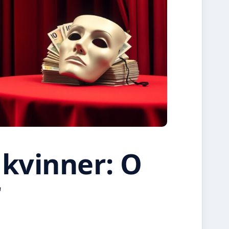
 kvinner: O
r