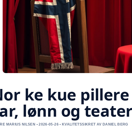
or ke kue pillere
ar, lønn og teate
RE MARIUS NILSEN • 2026-05-26 • KVALITETSSIKRET AV DANIEL BERG