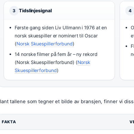
Tidslinjesignal
3
4
Første gang siden Liv Ullmann i 1976 at en
O
norsk skuespiller er nominert til Oscar
e
(
Norsk Skuespillerforbund
)
F
14 norske filmer på fem år – ny rekord
n
(Norsk Skuespillerforbund) (
Norsk
Skuespillerforbund
)
lant tallene som tegner et bilde av bransjen, finner vi di
FAKTA
V