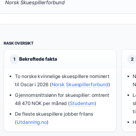
Norsk Skuespillerforbund
RASK OVERSIKT
Bekreftede fakta
1
2
To norske kvinnelige skuespillere nominert
N
til Oscar i 2026 (
Norsk Skuespillerforbund
)
N
Gjennomsnittslønn for skuespiller: omtrent
L
48 470 NOK per måned (
Studentum
)
s
t
De fleste skuespillere jobber frilans
(
Utdanning.no
)
H