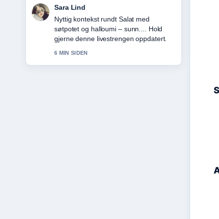
Ingrid Nilsen
Dekningen av JBL Tune 770NC –
anmeldelse, test og... oppleves solid og
lett a folge.
8 MIN SIDEN
S
A