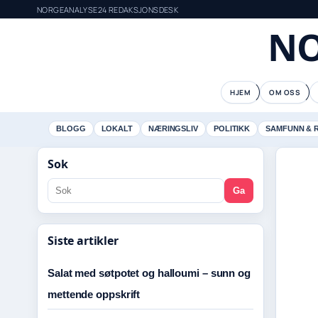
NORGEANALYSE24 REDAKSJONSDESK
NO
HJEM
OM OSS
BLOGG
LOKALT
NÆRINGSLIV
POLITIKK
SAMFUNN & 
Sok
Ga
Siste artikler
Salat med søtpotet og halloumi – sunn og
mettende oppskrift