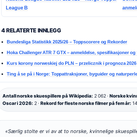
League B
anmel
4 RELATERTE INNLEGG
Bundesliga Statistikk 2025/26 – Toppscorere og Rekorder
Hoka Challenger ATR 7 GTX – anmeldelse, spesifikasjoner og 
Kurs korony norweskiej do PLN – przelicznik i prognoza 2026
Ting å se på i Norge: Toppattraksjoner, byguider og naturperl
Antall norske skuespillere på Wikipedia:
2 062 ·
Norske kvinn
Oscar i 2026:
2 ·
Rekord for fleste norske filmer på fem år:
1
«Særlig stolte er vi av at to norske, kvinnelige skuespil