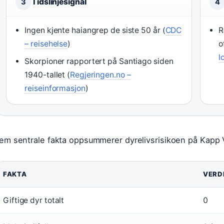
Tidslinjesignal
3
4
Ingen kjente haiangrep de siste 50 år (
CDC
R
– reisehelse
)
o
l
Skorpioner rapportert på Santiago siden
1940-tallet (
Regjeringen.no –
reiseinformasjon
)
em sentrale fakta oppsummerer dyrelivsrisikoen på Kapp V
FAKTA
VERD
Giftige dyr totalt
0