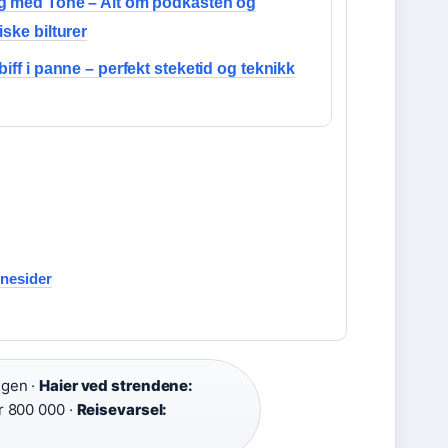
g med Tone – Alt om podkasten og
iske bilturer
biff i panne – perfekt steketid og teknikk
nnesider
gen ·
Haier ved strendene:
 800 000 ·
Reisevarsel: