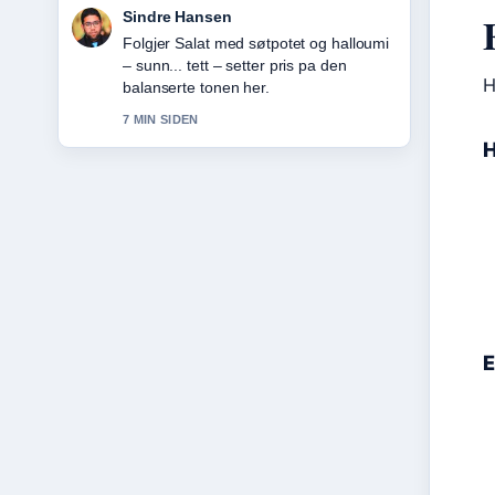
Mia Eide
Nyttig kontekst rundt JBL Tune 770NC
– anmeldelse, test og.... Hold gjerne
H
denne livestrengen oppdatert.
9 MIN SIDEN
H
E