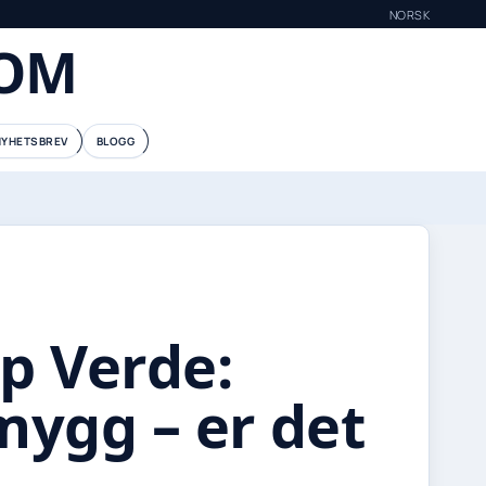
NORSK
COM
NYHETSBREV
BLOGG
pp Verde:
mygg – er det