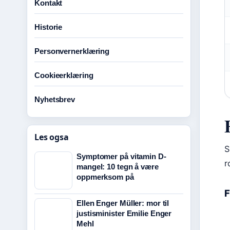
Kontakt
Historie
Personvernerklæring
Cookieerklæring
Nyhetsbrev
Les ogsa
S
Symptomer på vitamin D-
r
mangel: 10 tegn å være
oppmerksom på
F
Ellen Enger Müller: mor til
justisminister Emilie Enger
Mehl