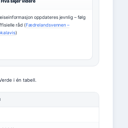
Hva skjer videre
eiseinformasjon oppdateres jevnlig – følg
ffisielle råd (
Fædrelandsvennen –
okalavis
)
erde i én tabell.
I