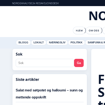
NORGEANALYSE24 REDAKSJONSDESK
NO
HJEM
OM OSS
BLOGG
LOKALT
NÆRINGSLIV
POLITIKK
SAMFUNN & 
Sok
Ga
F
Siste artikler
S
Salat med søtpotet og halloumi – sunn og
mettende oppskrift
t