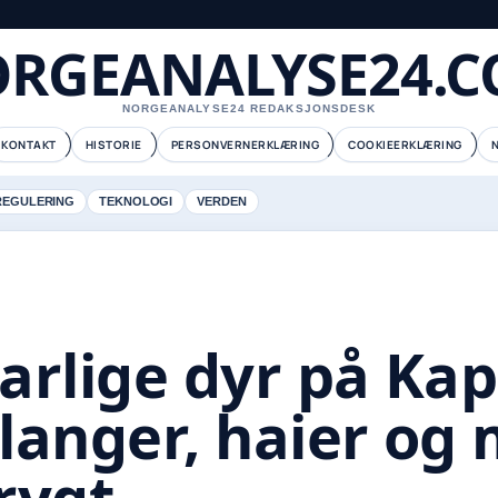
RGEANALYSE24.
NORGEANALYSE24 REDAKSJONSDESK
KONTAKT
HISTORIE
PERSONVERNERKLÆRING
COOKIEERKLÆRING
REGULERING
TEKNOLOGI
VERDEN
arlige dyr på Ka
langer, haier og 
rygt