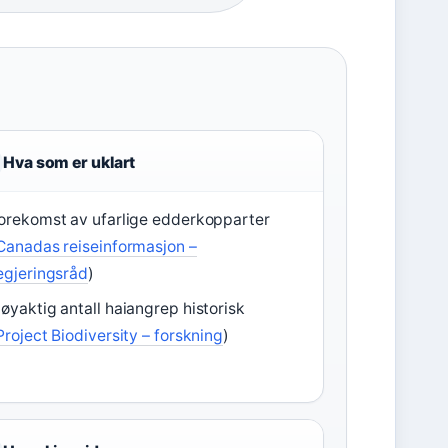
Hva som er uklart
orekomst av ufarlige edderkopparter
Canadas reiseinformasjon –
egjeringsråd
)
øyaktig antall haiangrep historisk
Project Biodiversity – forskning
)