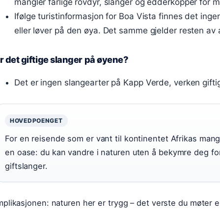
mangler farlige rovdyr, slanger og edderkopper for 
Ifølge turistinformasjon for Boa Vista finnes det ingen
eller løver på den øya. Det samme gjelder resten av a
r det giftige slanger på øyene?
Det er ingen slangearter på Kapp Verde, verken giftige
HOVEDPOENGET
For en reisende som er vant til kontinentet Afrikas mang
en oase: du kan vandre i naturen uten å bekymre deg for
giftslanger.
mplikasjonen: naturen her er trygg – det verste du møter e