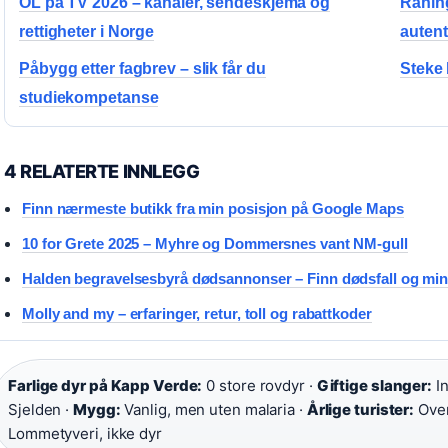
OL på TV 2026 – kanaler, sendeskjema og
Rånin
rettigheter i Norge
autent
Påbygg etter fagbrev – slik får du
Steke 
studiekompetanse
4 RELATERTE INNLEGG
Finn nærmeste butikk fra min posisjon på Google Maps
10 for Grete 2025 – Myhre og Dommersnes vant NM-gull
Halden begravelsesbyrå dødsannonser – Finn dødsfall og mi
Molly and my – erfaringer, retur, toll og rabattkoder
Farlige dyr på Kapp Verde:
0 store rovdyr ·
Giftige slanger:
In
Sjelden ·
Mygg:
Vanlig, men uten malaria ·
Årlige turister:
Over
Lommetyveri, ikke dyr