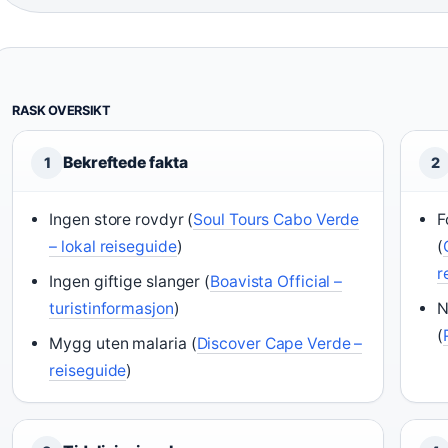
RASK OVERSIKT
Bekreftede fakta
1
2
Ingen store rovdyr (
Soul Tours Cabo Verde
F
– lokal reiseguide
)
(
r
Ingen giftige slanger (
Boavista Official –
turistinformasjon
)
N
(
Mygg uten malaria (
Discover Cape Verde –
reiseguide
)