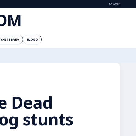
NORSK
COM
NYHETSBREV
BLOGG
le Dead
 og stunts