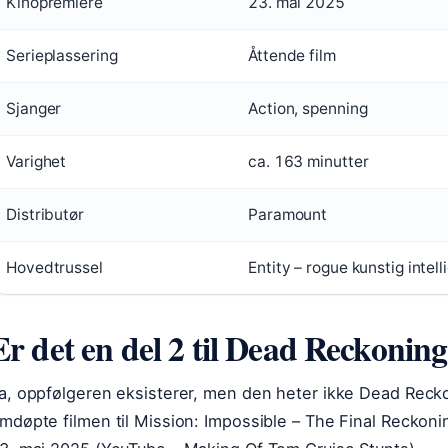
Kinopremiere
23. mai 2025
Serieplassering
Åttende film
Sjanger
Action, spenning
Varighet
ca. 163 minutter
Distributør
Paramount
Hovedtrussel
Entity – rogue kunstig intell
Er det en del 2 til Dead Reckonin
a, oppfølgeren eksisterer, men den heter ikke Dead Reck
mdøpte filmen til Mission: Impossible – The Final Reckon