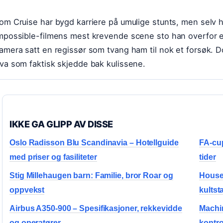
om Cruise har bygd karriere på umulige stunts, men selv h
mpossible-filmens mest krevende scene sto han overfor et
amera satt en regissør som tvang ham til nok et forsøk. 
va som faktisk skjedde bak kulissene.
IKKE GA GLIPP AV DISSE
Oslo Radisson Blu Scandinavia – Hotellguide
FA-cup
med priser og fasiliteter
tider
Stig Millehaugen barn: Familie, bror Roar og
House 
oppvekst
kultst
Airbus A350-900 – Spesifikasjoner, rekkevidde
Machin
og operatører
kontro