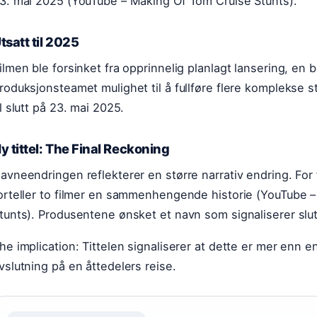
3. mai 2025 (YouTube – Making Of Tom Cruise Stunts).
tsatt til 2025
ilmen ble forsinket fra opprinnelig planlagt lansering, en
roduksjonsteamet mulighet til å fullføre flere komplekse 
il slutt på 23. mai 2025.
y tittel: The Final Reckoning
avneendringen reflekterer en større narrativ endring. For 
orteller to filmer en sammenhengende historie (YouTube 
tunts). Produsentene ønsket et navn som signaliserer slu
he implication: Tittelen signaliserer at dette er mer enn 
vslutning på en åttedelers reise.