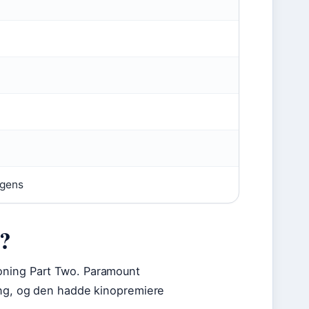
igens
g?
oning Part Two. Paramount
ing, og den hadde kinopremiere