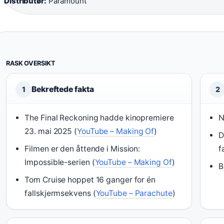
Distributør:
Paramount
RASK OVERSIKT
Bekreftede fakta
1
2
The Final Reckoning hadde kinopremiere
N
23. mai 2025 (
YouTube – Making Of
)
D
Filmen er den åttende i Mission:
f
Impossible-serien (
YouTube – Making Of
)
B
Tom Cruise hoppet 16 ganger for én
fallskjermsekvens (
YouTube – Parachute
)