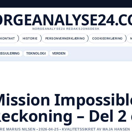
RGEANALYSE24.
NORGEANALYSE24 REDAKSJONSDESK
KONTAKT
HISTORIE
PERSONVERNERKLÆRING
COOKIEERKLÆRING
REGULERING
TEKNOLOGI
VERDEN
ission Impossib
eckoning – Del 2
RE MARIUS NILSEN • 2026-04-25 • KVALITETSSIKRET AV MAJA HANSEN