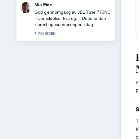
Henrik Solberg
Folgjer Rampenissen på TV 2:
julekalender med 25... tett – setter pris
pa den balanserte tonen her.
9 MIN SIDEN
P
F
S
T
K
9