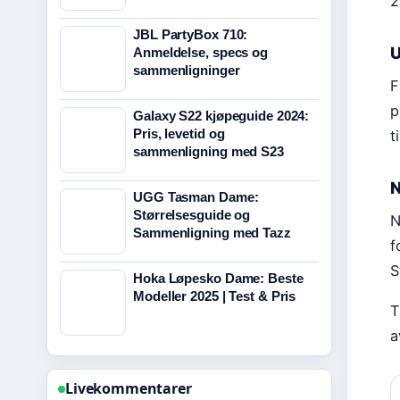
2
JBL PartyBox 710:
U
Anmeldelse, specs og
sammenligninger
F
p
Galaxy S22 kjøpeguide 2024:
Pris, levetid og
t
sammenligning med S23
N
UGG Tasman Dame:
Størrelsesguide og
N
Sammenligning med Tazz
f
S
Hoka Løpesko Dame: Beste
Modeller 2025 | Test & Pris
T
a
Livekommentarer