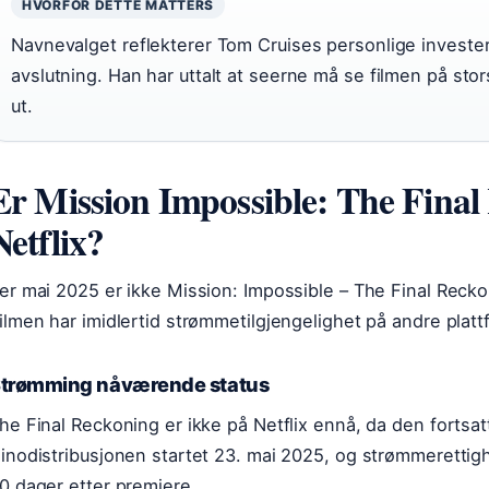
HVORFOR DETTE MATTERS
Navnevalget reflekterer Tom Cruises personlige investeri
avslutning. Han har uttalt at seerne må se filmen på stor
ut.
Er Mission Impossible: The Final 
Netflix?
er mai 2025 er ikke Mission: Impossible – The Final Reckoni
ilmen har imidlertid strømmetilgjengelighet på andre platt
trømming nåværende status
he Final Reckoning er ikke på Netflix ennå, da den fortsat
inodistribusjonen startet 23. mai 2025, og strømmerettig
0 dager etter premiere.