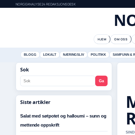
NORGEANALYSE24 REDAKSJONSDESK
NO
HJEM
OM OSS
BLOGG
LOKALT
NÆRINGSLIV
POLITIKK
SAMFUNN & 
Sok
Ga
M
Siste artikler
R
Salat med søtpotet og halloumi – sunn og
mettende oppskrift
SIND