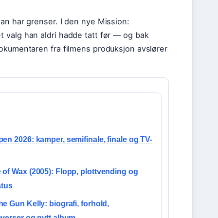
an har grenser. I den nye Mission:
 valg han aldri hadde tatt før — og bak
Dokumentaren fra filmens produksjon avslører
en 2026: kamper, semifinale, finale og TV-
of Wax (2005): Flopp, plottvending og
atus
e Gun Kelly: biografi, forhold,
verser og nytt album