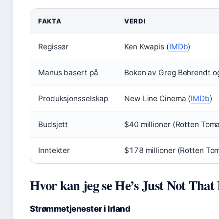
FAKTA
VERDI
Regissør
Ken Kwapis (
IMDb
)
Manus basert på
Boken av Greg Behrendt og
Produksjonsselskap
New Line Cinema (
IMDb
)
Budsjett
$40 millioner (Rotten Tom
Inntekter
$178 millioner (Rotten To
Hvor kan jeg se He’s Just Not That 
Strømmetjenester i Irland