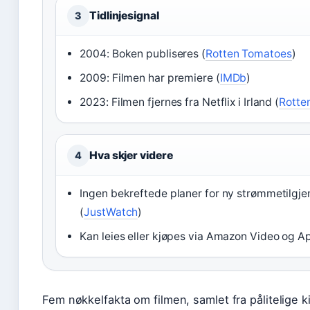
Tidlinjesignal
3
2004: Boken publiseres (
Rotten Tomatoes
)
2009: Filmen har premiere (
IMDb
)
2023: Filmen fjernes fra Netflix i Irland (
Rotte
Hva skjer videre
4
Ingen bekreftede planer for ny strømmetilgjen
(
JustWatch
)
Kan leies eller kjøpes via Amazon Video og A
Fem nøkkelfakta om filmen, samlet fra pålitelige ki