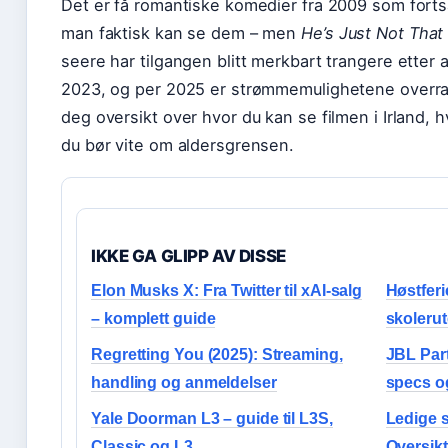
Det er få romantiske komedier fra 2009 som forts
man faktisk kan se dem – men
He’s Just Not That
seere har tilgangen blitt merkbart trangere etter at
2023, og per 2025 er strømmemulighetene overra
deg oversikt over hvor du kan se filmen i Irland,
du bør vite om aldersgrensen.
IKKE GA GLIPP AV DISSE
Elon Musks X: Fra Twitter til xAI-salg
Høstferi
– komplett guide
skoleru
Regretting You (2025): Streaming,
JBL Par
handling og anmeldelser
specs o
Yale Doorman L3 – guide til L3S,
Ledige s
Classic og L3
Oversikt