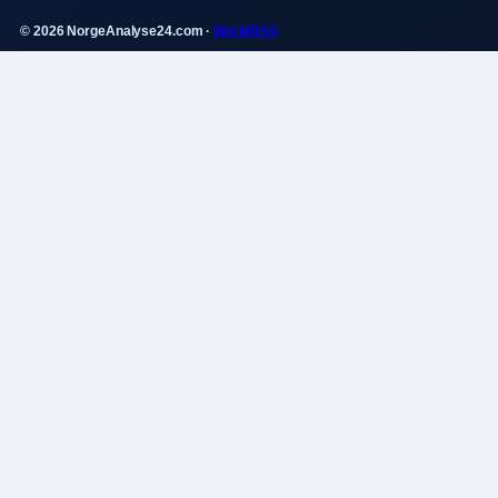
© 2026 NorgeAnalyse24.com ·
WorldRSS