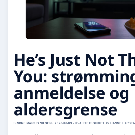
He’s Just Not T
You: strømmin
anmeldelse og
aldersgrense
SINDRE MARIUS NILSEN • 2026-06-09 • KVALITETSSIKRET AV HANNE LARSE