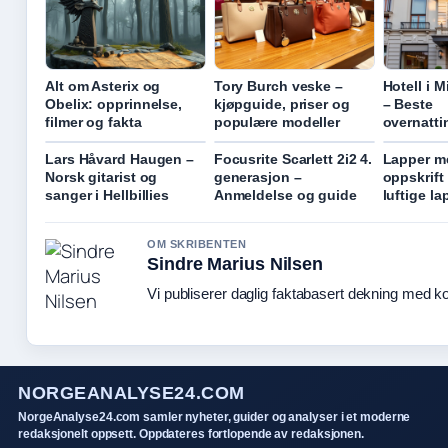
Alt om Asterix og
Tory Burch veske –
Hotell i 
Obelix: opprinnelse,
kjøpguide, priser og
– Beste
filmer og fakta
populære modeller
overnatti
Lars Håvard Haugen –
Focusrite Scarlett 2i2 4.
Lapper me
Norsk gitarist og
generasjon –
oppskrift 
sanger i Hellbillies
Anmeldelse og guide
luftige la
OM SKRIBENTEN
Sindre Marius Nilsen
Vi publiserer daglig faktabasert dekning med kon
NORGEANALYSE24.COM
NorgeAnalyse24.com samler nyheter, guider og analyser i et moderne
redaksjonelt oppsett. Oppdateres fortlopende av redaksjonen.