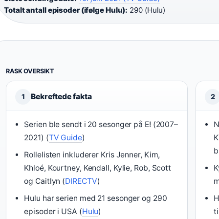
Totalt antall episoder (ifølge Hulu):
290 (Hulu)
RASK OVERSIKT
Bekreftede fakta
1
2
Serien ble sendt i 20 sesonger på E! (2007–
N
2021) (
TV Guide
)
K
b
Rollelisten inkluderer Kris Jenner, Kim,
Khloé, Kourtney, Kendall, Kylie, Rob, Scott
K
og Caitlyn (
DIRECTV
)
m
Hulu har serien med 21 sesonger og 290
H
episoder i USA (
Hulu
)
t