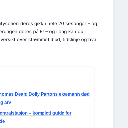
ityserien deres gikk i hele 20 sesonger – og
verdagen deres på E! – og i dag kan du
versikt over strømmetilbud, tidslinje og hva
Thomas Dean: Dolly Partons ektemann død
og arv
entralstasjon – komplett guide for
nde