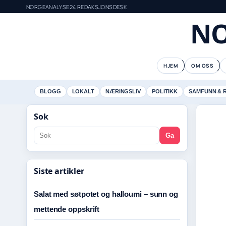
NORGEANALYSE24 REDAKSJONSDESK
NO
HJEM
OM OSS
BLOGG
LOKALT
NÆRINGSLIV
POLITIKK
SAMFUNN & 
Sok
Ga
Siste artikler
Salat med søtpotet og halloumi – sunn og
mettende oppskrift