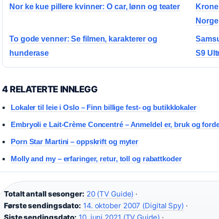
Nor ke kue pillere kvinner: O car, lønn og teater
Kronen
Norge
To gode venner: Se filmen, karakterer og
Samsu
hunderase
S9 Ult
4 RELATERTE INNLEGG
Lokaler til leie i Oslo – Finn billige fest- og butikklokaler
Embryoli e Lait-Crème Concentré – Anmeldel er, bruk og forde
Porn Star Martini – oppskrift og myter
Molly and my – erfaringer, retur, toll og rabattkoder
Totalt antall sesonger:
20 (TV Guide)
·
Første sendingsdato:
14. oktober 2007 (Digital Spy)
·
Siste sendingsdato:
10. juni 2021 (TV Guide)
·