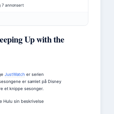
g 7 annonsert
Keeping Up with the
lge
JustWatch
er serien
0 sesongene er samlet på Disney
are et knippe sesonger.
e Hulu sin beskrivelse