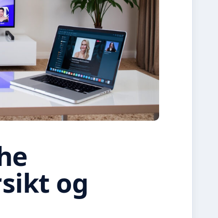
the
sikt og