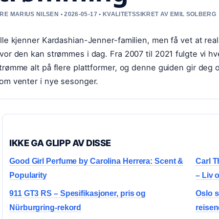
RE MARIUS NILSEN • 2026-05-17 • KVALITETSSIKRET AV EMIL SOLBERG
lle kjenner Kardashian-Jenner-familien, men få vet at real
vor den kan strømmes i dag. Fra 2007 til 2021 fulgte vi h
trømme alt på flere plattformer, og denne guiden gir deg o
om venter i nye sesonger.
IKKE GA GLIPP AV DISSE
Good Girl Perfume by Carolina Herrera: Scent &
Carl 
Popularity
– Liv 
911 GT3 RS – Spesifikasjoner, pris og
Oslo s
Nürburgring-rekord
reise