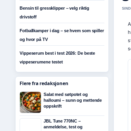
Bensin til gressklipper – velg riktig
SIND
drivstoff
A
Fotballkamper i dag – se hvem som spiller
h
og hvor på TV
s
s
Vippeserum best i test 2026: De beste
vippeserumene testet
Flere fra redaksjonen
Salat med søtpotet og
halloumi – sunn og mettende
oppskrift
JBL Tune 770NC –
anmeldelse, test og