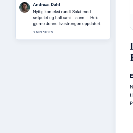
Sara Lind
Dekningen av JBL Tune 770NC –
anmeldelse, test og... oppleves solid og
lett a folge.
5 MIN SIDEN
E
N
t
P