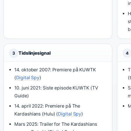
i
H
s
b
Tidslinjesignal
3
4
14. oktober 2007: Premiere på KUWTK
T
(
Digital Spy
)
(
10. juni 2021: Siste episode KUWTK (TV
S
Guide)
m
14. april 2022: Premiere på The
M
Kardashians (Hulu) (
Digital Spy
)
Mars 2025: Trailer for The Kardashians