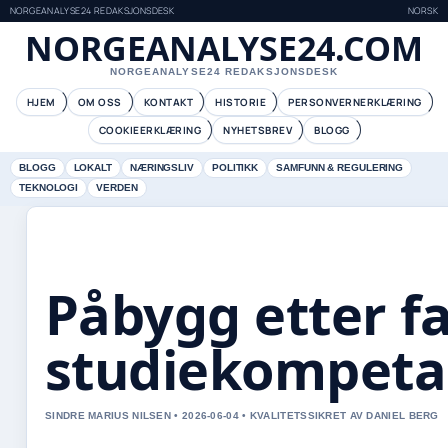
NORGEANALYSE24 REDAKSJONSDESK
NORSK
NORGEANALYSE24.COM
NORGEANALYSE24 REDAKSJONSDESK
HJEM
OM OSS
KONTAKT
HISTORIE
PERSONVERNERKLÆRING
COOKIEERKLÆRING
NYHETSBREV
BLOGG
BLOGG
LOKALT
NÆRINGSLIV
POLITIKK
SAMFUNN & REGULERING
TEKNOLOGI
VERDEN
Påbygg etter fa
studiekompeta
SINDRE MARIUS NILSEN • 2026-06-04 • KVALITETSSIKRET AV DANIEL BERG