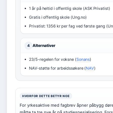
1 år på heltid i offentlig skole (ASK Privatist)
Gratis i offentlig skole (Ung.no)
Privatist: 1356 kr per fag ved første gang (U
Alternativer
4
23/5-regelen for voksne (
Sonans
)
NAV-støtte for arbeidssøkere (
NAV
)
HVORFOR DETTE BETYR NOE
For yrkesaktive med fagbrev åpner påbygg døren
måtte ta tre nye år på studiespesialisering. Forsk