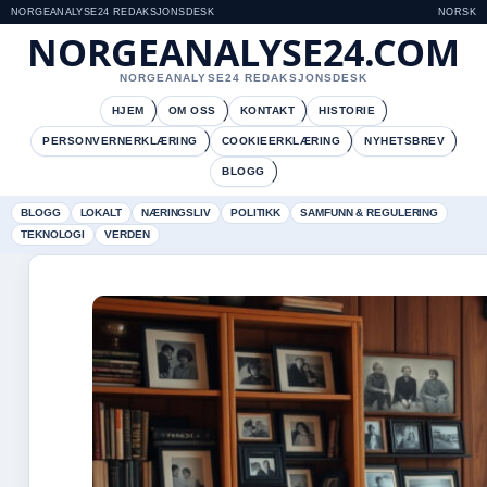
NORGEANALYSE24 REDAKSJONSDESK
NORSK
NORGEANALYSE24.COM
NORGEANALYSE24 REDAKSJONSDESK
HJEM
OM OSS
KONTAKT
HISTORIE
PERSONVERNERKLÆRING
COOKIEERKLÆRING
NYHETSBREV
BLOGG
BLOGG
LOKALT
NÆRINGSLIV
POLITIKK
SAMFUNN & REGULERING
TEKNOLOGI
VERDEN