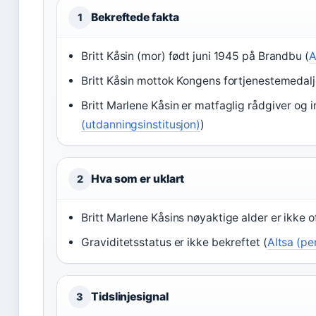
Bekreftede fakta
1
Britt Kåsin (mor) født juni 1945 på Brandbu (
A
Britt Kåsin mottok Kongens fortjenestemedalje
Britt Marlene Kåsin er matfaglig rådgiver og 
(utdanningsinstitusjon)
)
Hva som er uklart
2
Britt Marlene Kåsins nøyaktige alder er ikke of
Graviditetsstatus er ikke bekreftet (
Altsa (p
Tidslinjesignal
3