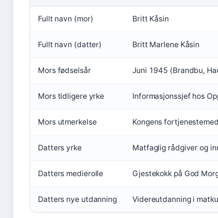
Fullt navn (mor)
Britt Kåsin
Fullt navn (datter)
Britt Marlene Kåsin
Mors fødselsår
Juni 1945 (Brandbu, Had
Mors tidligere yrke
Informasjonssjef hos Opp
Mors utmerkelse
Kongens fortjenestemed
Datters yrke
Matfaglig rådgiver og i
Datters medierolle
Gjestekokk på God Morge
Datters nye utdanning
Videreutdanning i matkul