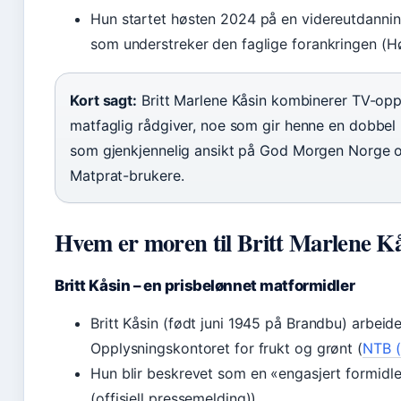
Hun startet høsten 2024 på en videreutdannin
som understreker den faglige forankringen (Hø
Kort sagt:
Britt Marlene Kåsin kombinerer TV-opp
matfaglig rådgiver, noe som gir henne en dobbel 
som gjenkjennelig ansikt på God Morgen Norge og
Matprat-brukere.
Hvem er moren til Britt Marlene K
Britt Kåsin – en prisbelønnet matformidler
Britt Kåsin (født juni 1945 på Brandbu) arbeid
Opplysningskontoret for frukt og grønt (
NTB (
Hun blir beskrevet som en «engasjert formidl
(offisiell pressemelding)).