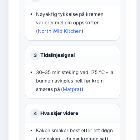
Nøyaktig tykkelse på kremen
varierer mellom oppskrifter
(
North Wild Kitchen
)
Tidslinjesignal
3
30–35 min steking ved 175 °C – la
bunnen avkjøles helt før krem
smøres på (
Matprat
)
Hva skjer videre
4
Kaken smaker best etter ett døgn
i kjøleskap – da har kremen satt