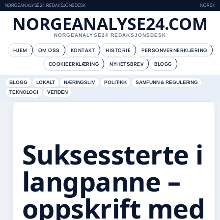
NORGEANALYSE24 REDAKSJONSDESK
NORSK
NORGEANALYSE24.COM
NORGEANALYSE24 REDAKSJONSDESK
HJEM
OM OSS
KONTAKT
HISTORIE
PERSONVERNERKLÆRING
COOKIEERKLÆRING
NYHETSBREV
BLOGG
BLOGG
LOKALT
NÆRINGSLIV
POLITIKK
SAMFUNN & REGULERING
TEKNOLOGI
VERDEN
Suksessterte i
langpanne –
oppskrift med