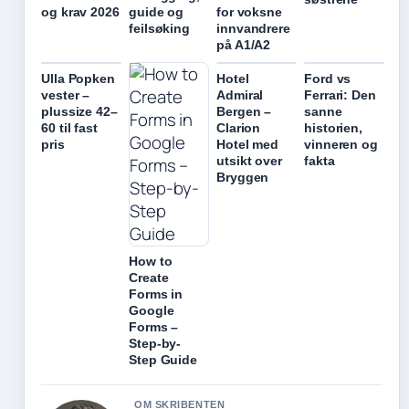
og krav 2026
guide og
for voksne
feilsøking
innvandrere
på A1/A2
Ulla Popken
Hotel
Ford vs
vester –
Admiral
Ferrari: Den
plussize 42–
Bergen –
sanne
60 til fast
Clarion
historien,
pris
Hotel med
vinneren og
utsikt over
fakta
Bryggen
How to
Create
Forms in
Google
Forms –
Step-by-
Step Guide
OM SKRIBENTEN