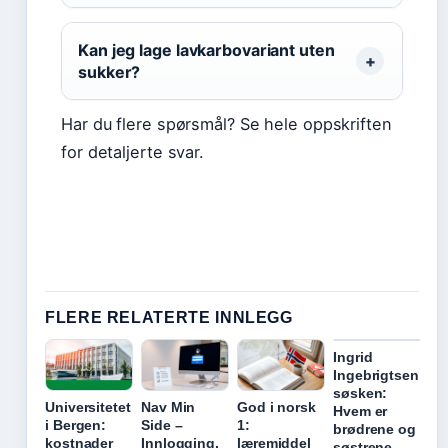
Kan jeg lage lavkarbovariant uten
sukker?
Har du flere spørsmål? Se hele oppskriften
for detaljerte svar.
FLERE RELATERTE INNLEGG
Ingrid
Ingebrigtsen
søsken:
Universitetet
Nav Min
God i norsk
Hvem er
i Bergen:
Side –
1:
brødrene og
kostnader
Innlogging,
læremiddel
søstrene