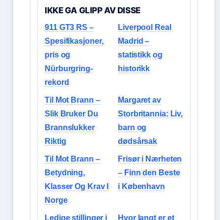
IKKE GA GLIPP AV DISSE
911 GT3 RS –
Liverpool Real
Spesifikasjoner,
Madrid –
pris og
statistikk og
Nürburgring-
historikk
rekord
Til Mot Brann –
Margaret av
Slik Bruker Du
Storbritannia: Liv,
Brannslukker
barn og
Riktig
dødsårsak
Til Mot Brann –
Frisør i Nærheten
Betydning,
– Finn den Beste
Klasser Og Krav I
i København
Norge
Ledige stillinger i
Hvor langt er et