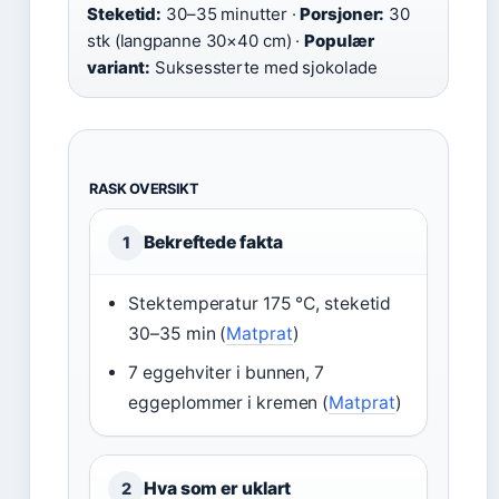
Steketid:
30–35 minutter ·
Porsjoner:
30
stk (langpanne 30×40 cm) ·
Populær
variant:
Suksessterte med sjokolade
RASK OVERSIKT
Bekreftede fakta
1
Stektemperatur 175 °C, steketid
30–35 min (
Matprat
)
7 eggehviter i bunnen, 7
eggeplommer i kremen (
Matprat
)
Hva som er uklart
2