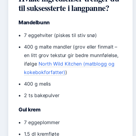
til suksessterte i langpanne?
Mandelbunn
7 eggehviter (piskes til stiv snø)
400 g malte mandler (grov eller finmalt –
en litt grov tekstur gir bedre munnfølelse,
ifølge
North Wild Kitchen (matblogg og
kokebokforfatter)
)
400 g melis
2 ts bakepulver
Gul krem
7 eggeplommer
1,5 dl kremfløte