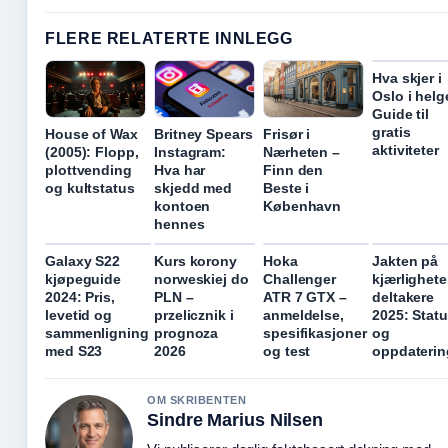
FLERE RELATERTE INNLEGG
Hva skjer i
Oslo i hel
Guide til
gratis
House of Wax
Britney Spears
Frisør i
aktiviteter
(2005): Flopp,
Instagram:
Nærheten –
plottvending
Hva har
Finn den
og kultstatus
skjedd med
Beste i
kontoen
København
hennes
Galaxy S22
Kurs korony
Hoka
Jakten på
kjøpeguide
norweskiej do
Challenger
kjærlighet
2024: Pris,
PLN –
ATR 7 GTX –
deltakere
levetid og
przelicznik i
anmeldelse,
2025: Stat
sammenligning
prognoza
spesifikasjoner
og
med S23
2026
og test
oppdaterin
OM SKRIBENTEN
Sindre Marius Nilsen