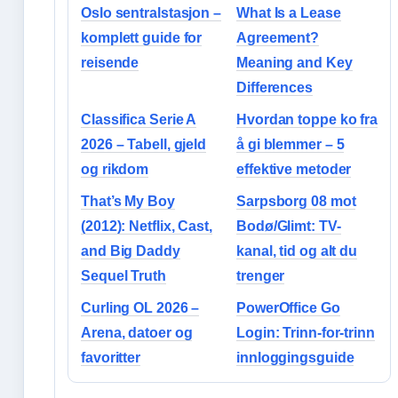
Oslo sentralstasjon –
What Is a Lease
komplett guide for
Agreement?
reisende
Meaning and Key
Differences
Classifica Serie A
Hvordan toppe ko fra
2026 – Tabell, gjeld
å gi blemmer – 5
og rikdom
effektive metoder
That’s My Boy
Sarpsborg 08 mot
(2012): Netflix, Cast,
Bodø/Glimt: TV-
and Big Daddy
kanal, tid og alt du
Sequel Truth
trenger
Curling OL 2026 –
PowerOffice Go
Arena, datoer og
Login: Trinn-for-trinn
favoritter
innloggingsguide