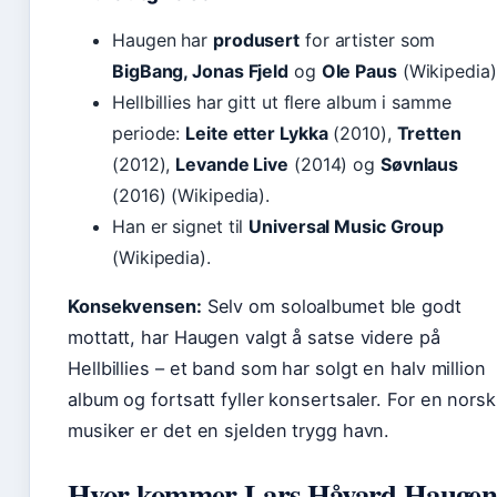
Haugen har
produsert
for artister som
BigBang, Jonas Fjeld
og
Ole Paus
(Wikipedia)
Hellbillies har gitt ut flere album i samme
periode:
Leite etter Lykka
(2010),
Tretten
(2012),
Levande Live
(2014) og
Søvnlaus
(2016) (Wikipedia).
Han er signet til
Universal Music Group
(Wikipedia).
Konsekvensen:
Selv om soloalbumet ble godt
mottatt, har Haugen valgt å satse videre på
Hellbillies – et band som har solgt en halv million
album og fortsatt fyller konsertsaler. For en norsk
musiker er det en sjelden trygg havn.
Hvor kommer Lars Håvard Haugen