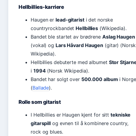
Hellbillies-karriere
Haugen er
lead-gitarist
i det norske
countryrockbandet
Hellbillies
(Wikipedia).
Bandet ble startet av brødrene
Aslag Haugen
(vokal) og
Lars Håvard Haugen
(gitar) (Norsk
Wikipedia).
Hellbillies debuterte med albumet
Stor Stjarn
i
1994
(Norsk Wikipedia).
Bandet har solgt over
500.000 album
i Norg
(
Ballade
).
Rolle som gitarist
I Hellbillies er Haugen kjent for sitt
tekniske
gitarspill
og evnen til å kombinere country,
rock og blues.