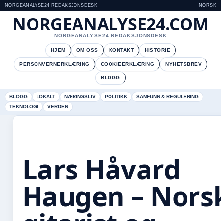
NORGEANALYSE24 REDAKSJONSDESK
NORSK
NORGEANALYSE24.COM
NORGEANALYSE24 REDAKSJONSDESK
HJEM
OM OSS
KONTAKT
HISTORIE
PERSONVERNERKLÆRING
COOKIEERKLÆRING
NYHETSBREV
BLOGG
BLOGG
LOKALT
NÆRINGSLIV
POLITIKK
SAMFUNN & REGULERING
TEKNOLOGI
VERDEN
Lars Håvard
Haugen – Nors