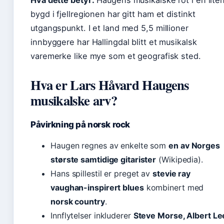
Hva dette betyr:
Haugens musikalske rot i en lite
bygd i fjellregionen har gitt ham et distinkt
utgangspunkt. I et land med 5,5 millioner
innbyggere har Hallingdal blitt et musikalsk
varemerke like mye som et geografisk sted.
Hva er Lars Håvard Haugens
musikalske arv?
Påvirkning på norsk rock
Haugen regnes av enkelte som
en av Norges
største samtidige gitarister
(Wikipedia).
Hans spillestil er preget av
stevie ray
vaughan-inspirert blues
kombinert med
norsk country
.
Innflytelser inkluderer
Steve Morse, Albert Le