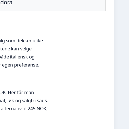
dora
lg som dekker ulike
tene kan velge
åde italiensk og
r egen preferanse.
NOK. Her får man
t, løk og valgfri saus.
alternativ til 245 NOK,