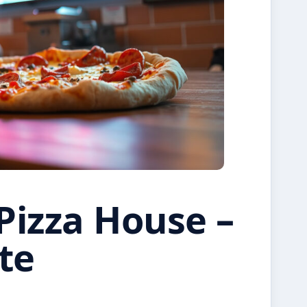
Pizza House –
ite
N