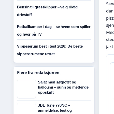
San
Bensin til gressklipper – velg riktig
dan
drivstoff
pizz
sjen
Fotballkamper i dag – se hvem som spiller
Med 
og hvor på TV
sted
jakt
Vippeserum best i test 2026: De beste
vippeserumene testet
Flere fra redaksjonen
Salat med søtpotet og
halloumi – sunn og mettende
oppskrift
JBL Tune 770NC –
anmeldelse, test og