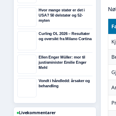
Nøk
Hvor mange stater er det i
USA? 50 delstater og 52-
myten
F
Curling OL 2026 – Resultater
og oversikt fra Milano Cortina
K
B
Ellen Enger Müller: mor til
justisminister Emilie Enger
Mehl
G
Vondt i håndledd: årsaker og
behandling
A
P
Livekommentarer