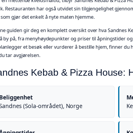
r en mettende kveldsmåltid, tilbyr Sandnes Kebab & Pizza H
. Restauranten har også utvidet sin tilgjengelighet gjennom
 som gjør det enkelt å nyte maten hjemme.
ne guiden gir deg en komplett oversikt over hva Sandnes K
å by på, fra menyhøydepunkter og priser til åpningstider o
lanlegger et besøk eller vurderer å bestille hjem, finner du h
du tar avgjørelsen.
ndnes Kebab & Pizza House: Hu
Beliggenhet
M
Sandnes (Sola-området), Norge
Ke
Åpningstider
Ko