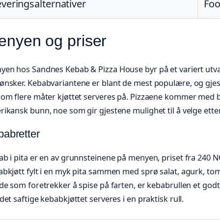
everingsalternativer
Foo
enyen og priser
yen hos Sandnes Kebab & Pizza House byr på et variert utva
ønsker. Kebabvariantene er blant de mest populære, og gjes
lom flere måter kjøttet serveres på. Pizzaene kommer med b
ikansk bunn, noe som gir gjestene mulighet til å velge ette
abretter
b i pita er en av grunnsteinene på menyen, priset fra 240 
bkjøtt fylt i en myk pita sammen med sprø salat, agurk, toma
de som foretrekker å spise på farten, er kebabrullen et godt 
det saftige kebabkjøttet serveres i en praktisk rull.