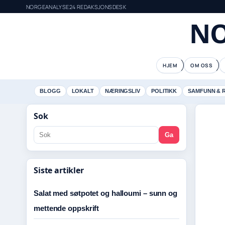
NORGEANALYSE24 REDAKSJONSDESK
NO
HJEM
OM OSS
BLOGG
LOKALT
NÆRINGSLIV
POLITIKK
SAMFUNN & 
Sok
Ga
Siste artikler
Salat med søtpotet og halloumi – sunn og
mettende oppskrift