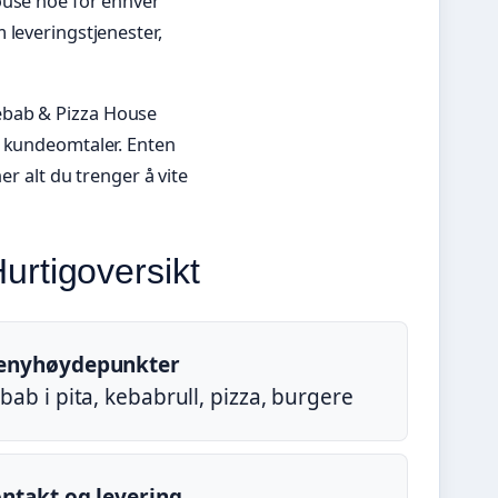
ouse noe for enhver
 leveringstjenester,
ebab & Pizza House
g kundeomtaler. Enten
er alt du trenger å vite
rtigoversikt
enyhøydepunkter
bab i pita, kebabrull, pizza, burgere
ntakt og levering