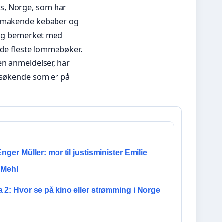
s, Norge, som har
elsmakende kebaber og
 seg bemerket med
 de fleste lommebøker.
en anmeldelser, har
besøkende som er på
Enger Müller: mor til justisminister Emilie
 Mehl
 2: Hvor se på kino eller strømming i Norge