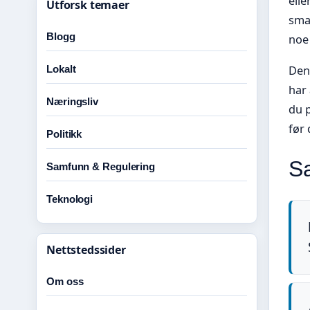
elle
Utforsk temaer
smak
Blogg
noe
Den
Lokalt
har 
Næringsliv
du p
før 
Politikk
Sa
Samfunn & Regulering
Teknologi
Nettstedssider
Om oss