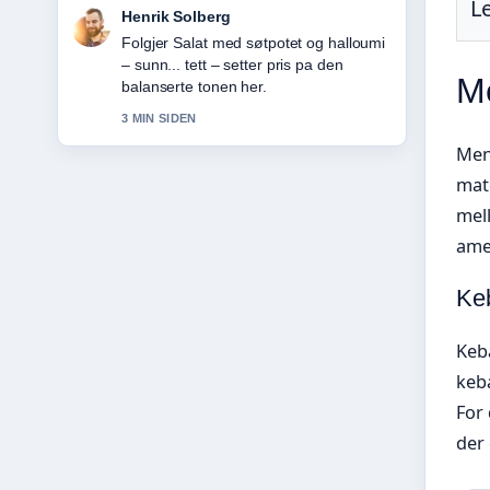
L
Nora Berg
Nyttig kontekst rundt JBL Tune 770NC
– anmeldelse, test og.... Hold gjerne
M
denne livestrengen oppdatert.
5 MIN SIDEN
Men
mat
mel
amer
Keb
Keba
keba
For 
der 