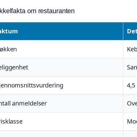
kelfakta om restauranten
aktum
Det
jøkken
Keb
eliggenhet
San
jennomsnittsvurdering
4,5
ntall anmeldelser
Ove
risklasse
Mod