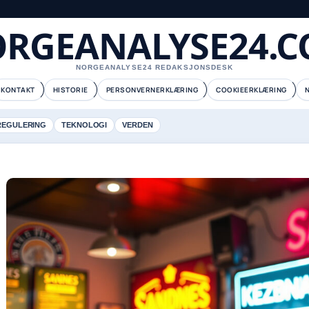
RGEANALYSE24.
NORGEANALYSE24 REDAKSJONSDESK
KONTAKT
HISTORIE
PERSONVERNERKLÆRING
COOKIEERKLÆRING
REGULERING
TEKNOLOGI
VERDEN