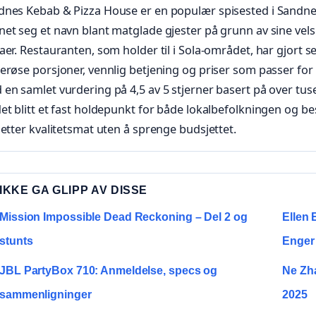
dnes Kebab & Pizza House er en populær spisested i Sandne
net seg et navn blant matglade gjester på grunn av sine v
aer. Restauranten, som holder til i Sola-området, har gjort
erøse porsjoner, vennlig betjening og priser som passer for
en samlet vurdering på 4,5 av 5 stjerner basert på over tus
et blitt et fast holdepunkt for både lokalbefolkningen og 
 etter kvalitetsmat uten å sprenge budsjettet.
IKKE GA GLIPP AV DISSE
Mission Impossible Dead Reckoning – Del 2 og
Ellen 
stunts
Enger
JBL PartyBox 710: Anmeldelse, specs og
Ne Zha
sammenligninger
2025