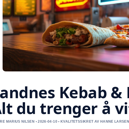
andnes Kebab & 
lt du trenger å v
RE MARIUS NILSEN • 2026-04-10 • KVALITETSSIKRET AV HANNE LARSE