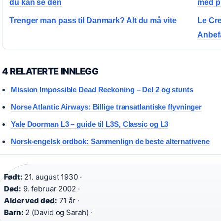
du kan se den
med pr
Trenger man pass til Danmark? Alt du må vite
Le Cre
Anbef
4 RELATERTE INNLEGG
Mission Impossible Dead Reckoning – Del 2 og stunts
Norse Atlantic Airways: Billige transatlantiske flyvninger
Yale Doorman L3 – guide til L3S, Classic og L3
Norsk-engelsk ordbok: Sammenlign de beste alternativene
Født:
21. august 1930 ·
Død:
9. februar 2002 ·
Alder ved død:
71 år ·
Barn:
2 (David og Sarah) ·