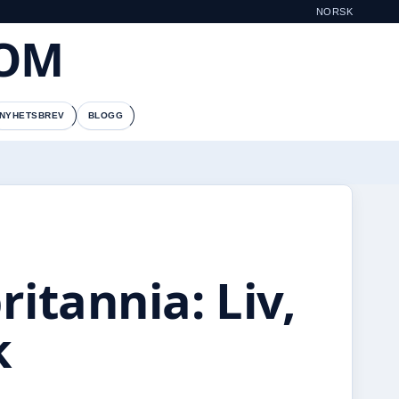
NORSK
COM
NYHETSBREV
BLOGG
itannia: Liv,
k