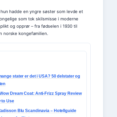
at hun hadde en yngre søster som levde et
 kongelige som tok skilsmisse i moderne
likt og opprør – fra fødselen i 1930 til
en norske kongefamilien.
ange stater er det i USA? 50 delstater og
ten
 Wow Dream Coat: Anti-Frizz Spray Review
 to Use
adisson Blu Scandinavia – Hotellguide