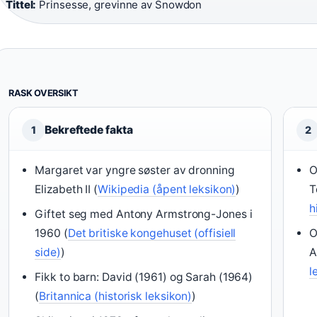
Tittel:
Prinsesse, grevinne av Snowdon
RASK OVERSIKT
Bekreftede fakta
1
2
Margaret var yngre søster av dronning
O
Elizabeth II (
Wikipedia (åpent leksikon)
)
T
h
Giftet seg med Antony Armstrong-Jones i
1960 (
Det britiske kongehuset (offisiell
O
side)
)
A
l
Fikk to barn: David (1961) og Sarah (1964)
(
Britannica (historisk leksikon)
)