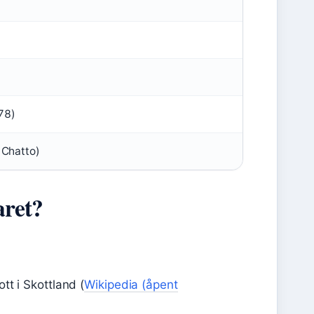
78)
 Chatto)
aret?
tt i Skottland (
Wikipedia (åpent