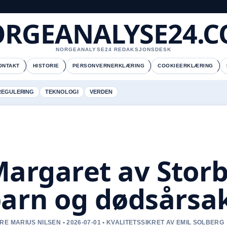
RGEANALYSE24.
NORGEANALYSE24 REDAKSJONSDESK
ONTAKT
HISTORIE
PERSONVERNERKLÆRING
COOKIEERKLÆRING
REGULERING
TEKNOLOGI
VERDEN
argaret av Storbr
arn og dødsårsa
RE MARIUS NILSEN • 2026-07-01 • KVALITETSSIKRET AV EMIL SOLBERG