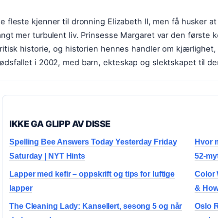
e fleste kjenner til dronning Elizabeth II, men få husker 
angt mer turbulent liv. Prinsesse Margaret var den første
ritisk historie, og historien hennes handler om kjærlighet, p
ødsfallet i 2002, med barn, ekteskap og slektskapet til d
IKKE GA GLIPP AV DISSE
Spelling Bee Answers Today Yesterday Friday
Hvor m
Saturday | NYT Hints
52-my
Lapper med kefir – oppskrift og tips for luftige
Color
lapper
& How
The Cleaning Lady: Kansellert, sesong 5 og når
Oslo R