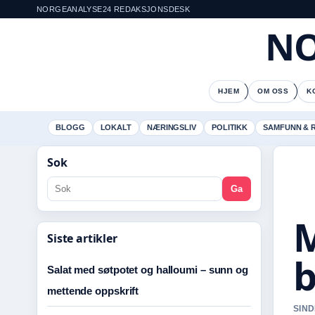
NORGEANALYSE24 REDAKSJONSDESK
NO
HJEM
OM OSS
K
BLOGG
LOKALT
NÆRINGSLIV
POLITIKK
SAMFUNN & 
Sok
Ga
M
Siste artikler
b
Salat med søtpotet og halloumi – sunn og
mettende oppskrift
SIND