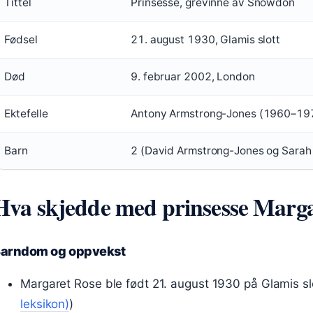
Tittel
Prinsesse, grevinne av Snowdon
Fødsel
21. august 1930, Glamis slott
Død
9. februar 2002, London
Ektefelle
Antony Armstrong-Jones (1960–19
Barn
2 (David Armstrong-Jones og Sarah
Hva skjedde med prinsesse Marg
arndom og oppvekst
Margaret Rose ble født 21. august 1930 på Glamis slo
leksikon)
)