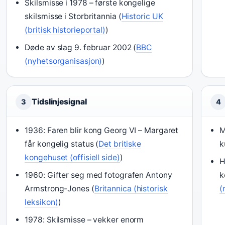
Skilsmisse i 1978 – første kongelige
skilsmisse i Storbritannia (
Historic UK
(britisk historieportal)
)
Døde av slag 9. februar 2002 (
BBC
(nyhetsorganisasjon)
)
Tidslinjesignal
3
4
1936: Faren blir kong Georg VI – Margaret
M
får kongelig status (
Det britiske
k
kongehuset (offisiell side)
)
H
1960: Gifter seg med fotografen Antony
k
Armstrong-Jones (
Britannica (historisk
(
leksikon)
)
1978: Skilsmisse – vekker enorm