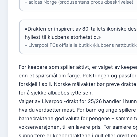
– adidas Norge (produsentens produktbeskrivelse)
«Drakten er inspirert av 80-tallets ikoniske des
hyllest til klubbens storhetstid.»
– Liverpool FCs offisielle butikk (klubbens nettbutikk
For keepere som spiller aktivt, er valget av keepe
enn et spørsmål om farge. Polstringen og passfor
forskjell i spill. Norske målvakter bør prøve drakte
for å sjekke albuebeskyttelsen.
Valget av Liverpool-drakt for 25/26 handler i bu
hva du verdsetter mest. For barn og unge spillere 
barnedraktene god valuta for pengene – samme t
voksenversjonen, til en lavere pris. For samlere 
supportere er keeperdraktene i gult eller grønt e