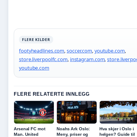
FLERE KILDER
footyheadlines.com
,
soccer.com
,
youtube.com
,
store.liverpoolfc.com
,
instagram.com
,
store.liverp
youtube.com
FLERE RELATERTE INNLEGG
Arsenal FC mot
Noahs Ark Oslo:
Hva skjer i Oslo i
Man. United
Meny, priser og
helgen? Guide til