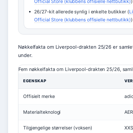
Official Store (klubbens offisielle nettbutikk)
)
26/27-kit allerede synlig i enkelte butikker (
L
Official Store (klubbens offisielle nettbutikk)
)
Nøkkelfakta om Liverpool-drakten 25/26 er samlet
under.
Fem nøkkelfakta om Liverpool-drakten 25/26, samle
EGENSKAP
VER
Offisielt merke
adi
Materialteknologi
AE
Tilgjengelige størrelser (voksen)
XXS