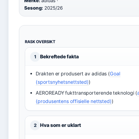
Merke:
adidas ·
Sesong:
2025/26
RASK OVERSIKT
Bekreftede fakta
1
Drakten er produsert av adidas (
Goal
(sportsnyhetsnettsted)
)
AEROREADY fukttransporterende teknologi (
(produsentens offisielle nettsted)
)
Hva som er uklart
2