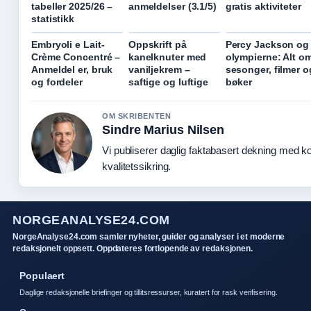
tabeller 2025/26 –
anmeldelser (3.1/5)
gratis aktiviteter
statistikk
Embryoli e Lait-
Oppskrift på
Percy Jackson og
Crème Concentré –
kanelknuter med
olympierne: Alt o
Anmeldel er, bruk
vaniljekrem –
sesonger, filmer o
og fordeler
saftige og luftige
bøker
OM SKRIBENTEN
Sindre Marius Nilsen
Vi publiserer daglig faktabasert dekning med ko
kvalitetssikring.
NORGEANALYSE24.COM
NorgeAnalyse24.com samler nyheter, guider og analyser i et moderne
redaksjonelt oppsett. Oppdateres fortlopende av redaksjonen.
Populaert
Daglige redaksjonelle briefinger og tillitsressurser, kuratert for rask verifisering.