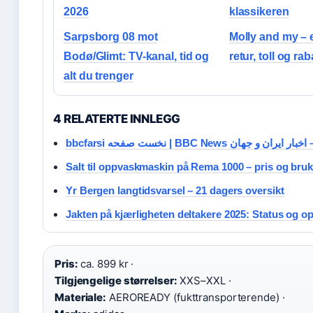
2026
klassikeren
Sarpsborg 08 mot
Molly and my – e
Bodø/Glimt: TV-kanal, tid og
retur, toll og ra
alt du trenger
4 RELATERTE INNLEGG
bbcfarsi نخست صفحه | BBC News ان و جهان
Salt til oppvaskmaskin på Rema 1000 – pris og bruk
Yr Bergen langtidsvarsel – 21 dagers oversikt
Jakten på kjærligheten deltakere 2025: Status og o
Pris:
ca. 899 kr ·
Tilgjengelige størrelser:
XXS–XXL ·
Materiale:
AEROREADY (fukttransporterende) ·