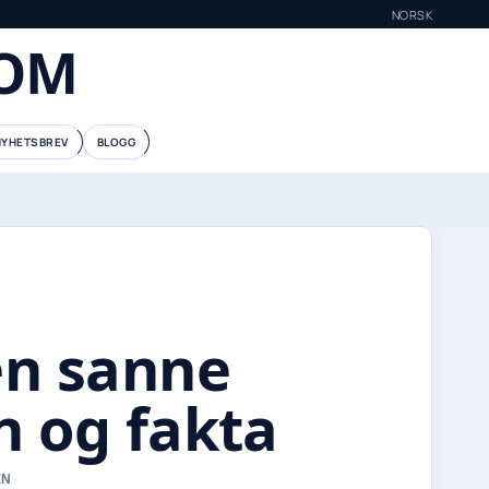
NORSK
COM
NYHETSBREV
BLOGG
en sanne
n og fakta
EN