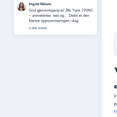
Sindre Hansen
Folgjer Rampenissen på TV 2:
julekalender med 25... tett – setter pris
pa den balanserte tonen her.
8 MIN SIDEN
K
F
p
b