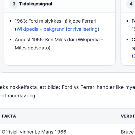
Tidslinjesignal
3
4
1963: Ford mislykkes i å kjøpe Ferrari
F
(
Wikipedia – bakgrunn for rivalisering
)
1
August 1966: Ken Miles dør (Wikipedia –
C
Miles dødsdato)
s
(
eks nøkkelfakta, ett bilde: Ford vs Ferrari handler like m
ent racerkjøring.
FAKTA
VERDI
Offisiell vinner Le Mans 1966
Bruce