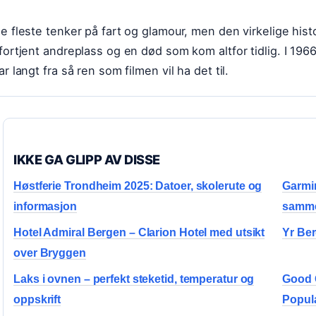
e fleste tenker på fart og glamour, men den virkelige his
fortjent andreplass og en død som kom altfor tidlig. I 19
ar langt fra så ren som filmen vil ha det til.
IKKE GA GLIPP AV DISSE
Høstferie Trondheim 2025: Datoer, skolerute og
Garmin
informasjon
samme
Hotel Admiral Bergen – Clarion Hotel med utsikt
Yr Ber
over Bryggen
Laks i ovnen – perfekt steketid, temperatur og
Good G
oppskrift
Popula