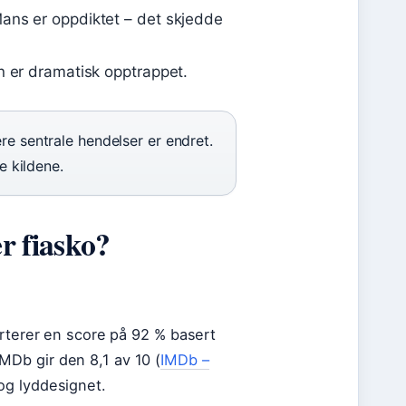
ans er oppdiktet – det skjedde
n er dramatisk opptrappet.
re sentrale hendelser er endret.
e kildene.
er fiasko?
orterer en score på 92 % basert
 IMDb gir den 8,1 av 10 (
IMDb –
og lyddesignet.