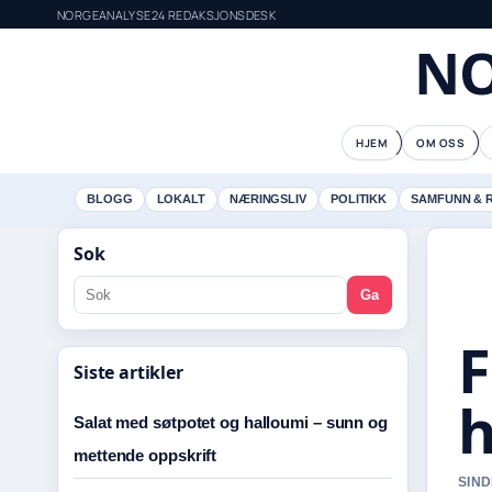
NORGEANALYSE24 REDAKSJONSDESK
NO
HJEM
OM OSS
BLOGG
LOKALT
NÆRINGSLIV
POLITIKK
SAMFUNN & 
Sok
Ga
F
Siste artikler
h
Salat med søtpotet og halloumi – sunn og
mettende oppskrift
SIND