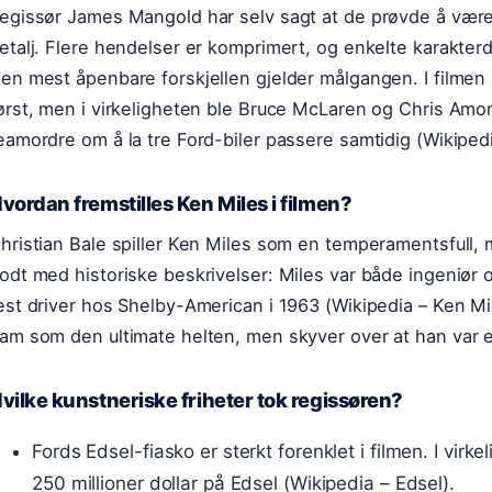
egissør James Mangold har selv sagt at de prøvde å være
etalj. Flere hendelser er komprimert, og enkelte karakterd
en mest åpenbare forskjellen gjelder målgangen. I filmen
ørst, men i virkeligheten ble Bruce McLaren og Chris Amon
eamordre om å la tre Ford-biler passere samtidig (Wikiped
vordan fremstilles Ken Miles i filmen?
hristian Bale spiller Ken Miles som en temperamentsfull,
odt med historiske beskrivelser: Miles var både ingeniør o
est driver hos Shelby-American i 1963 (Wikipedia – Ken Mile
am som den ultimate helten, men skyver over at han var e
vilke kunstneriske friheter tok regissøren?
Fords Edsel-fiasko er sterkt forenklet i filmen. I virk
250 millioner dollar på Edsel (Wikipedia – Edsel).