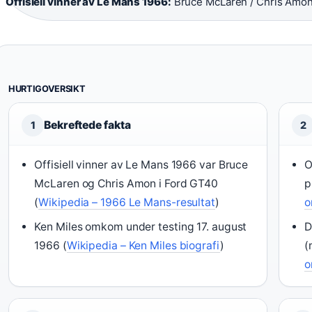
Offisiell vinner av Le Mans 1966:
Bruce McLaren / Chris Amo
HURTIGOVERSIKT
Bekreftede fakta
1
2
Offisiell vinner av Le Mans 1966 var Bruce
O
McLaren og Chris Amon i Ford GT40
p
(
Wikipedia – 1966 Le Mans-resultat
)
o
Ken Miles omkom under testing 17. august
D
1966 (
Wikipedia – Ken Miles biografi
)
(
o