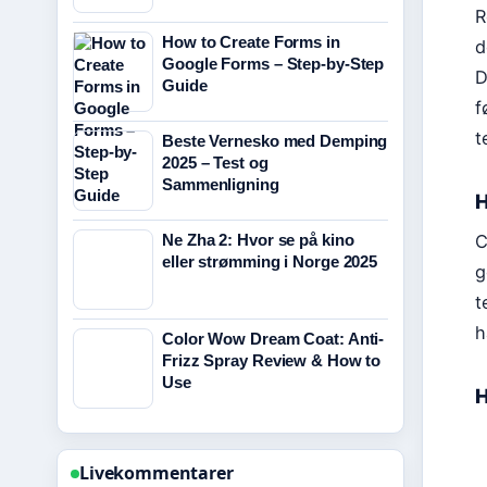
R
How to Create Forms in
d
Google Forms – Step-by-Step
D
Guide
f
t
Beste Vernesko med Demping
2025 – Test og
Sammenligning
H
Ne Zha 2: Hvor se på kino
C
eller strømming i Norge 2025
g
t
h
Color Wow Dream Coat: Anti-
Frizz Spray Review & How to
Use
H
Livekommentarer