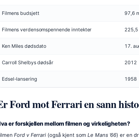
Filmens budsjett
97,6 m
Filmens verdensomspennende inntekter
225,5 
Ken Miles dødsdato
17. a
Carroll Shelbys dødsår
2012
Edsel-lansering
1958
Er Ford mot Ferrari en sann histo
va er forskjellen mellom filmen og virkeligheten?
ilmen
Ford v Ferrari
(også kjent som
Le Mans ’66
) er en d