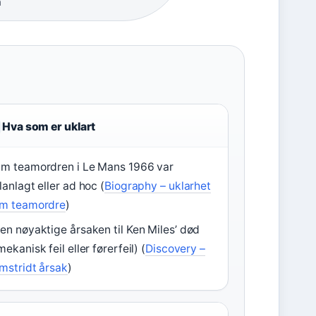
n
Hva som er uklart
m teamordren i Le Mans 1966 var
lanlagt eller ad hoc (
Biography – uklarhet
m teamordre
)
en nøyaktige årsaken til Ken Miles’ død
mekanisk feil eller førerfeil) (
Discovery –
mstridt årsak
)