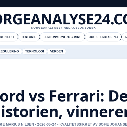
RGEANALYSE24.
NORGEANALYSE24 REDAKSJONSDESK
KONTAKT
HISTORIE
PERSONVERNERKLÆRING
COOKIEERKLÆRING
REGULERING
TEKNOLOGI
VERDEN
ord vs Ferrari: D
istorien, vinnere
RE MARIUS NILSEN • 2026-05-24 • KVALITETSSIKRET AV SOFIE JOHANS