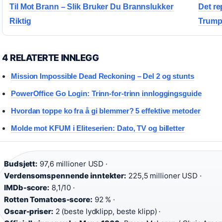
Til Mot Brann – Slik Bruker Du Brannslukker
Det re
Riktig
Trumps
4 RELATERTE INNLEGG
Mission Impossible Dead Reckoning – Del 2 og stunts
PowerOffice Go Login: Trinn-for-trinn innloggingsguide
Hvordan toppe ko fra å gi blemmer? 5 effektive metoder
Molde mot KFUM i Eliteserien: Dato, TV og billetter
Budsjett:
97,6 millioner USD ·
Verdensomspennende inntekter:
225,5 millioner USD ·
IMDb-score:
8,1/10 ·
Rotten Tomatoes-score:
92 % ·
Oscar-priser:
2 (beste lydklipp, beste klipp) ·