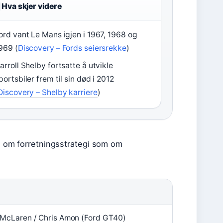
Hva skjer videre
ord vant Le Mans igjen i 1967, 1968 og
969 (
Discovery – Fords seiersrekke
)
arroll Shelby fortsatte å utvikle
portsbiler frem til sin død i 2012
Discovery – Shelby karriere
)
ye om forretningsstrategi som om
 McLaren / Chris Amon (Ford GT40)