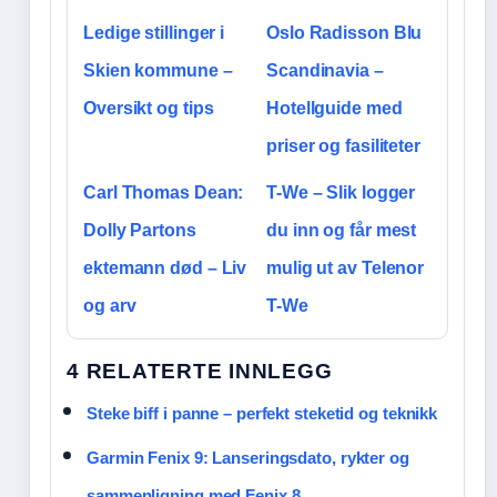
Ledige stillinger i
Oslo Radisson Blu
Skien kommune –
Scandinavia –
Oversikt og tips
Hotellguide med
priser og fasiliteter
Carl Thomas Dean:
T-We – Slik logger
Dolly Partons
du inn og får mest
ektemann død – Liv
mulig ut av Telenor
og arv
T-We
4 RELATERTE INNLEGG
Steke biff i panne – perfekt steketid og teknikk
Garmin Fenix 9: Lanseringsdato, rykter og
sammenligning med Fenix 8